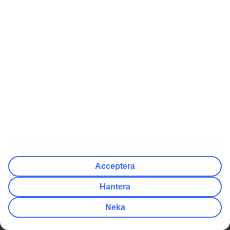
Följ oss i sociala medier
Sista minuten
Populära resmål
Hotell
Weekendresor
Att Resa Med Oss
Om TUI
Betalning & biljetter
Om företaget
Acceptera
Reseförsäkringar
Press & media
Hantera
Av- och ombokningsskydd
Integritet & säkerhet
Neka
Resevillkor
Hantera cookies