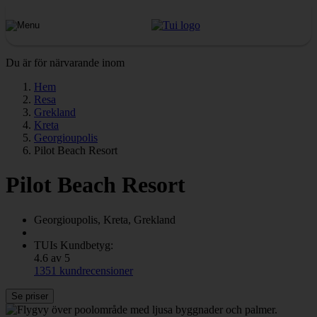
Du är för närvarande inom
Hem
Resa
Grekland
Kreta
Georgioupolis
Pilot Beach Resort
Pilot Beach Resort
Georgioupolis, Kreta, Grekland
TUIs Kundbetyg:
4.6 av 5
1351 kundrecensioner
Se priser