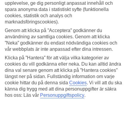
upplevelse, ge dig personligt anpassat innehåll och
Här väntar flera poolområden där du kan spendera dagarna med
spara anonyma data i statistiskt syfte (funktionella
avkopplande poolhäng eller vattenlek. För de allra minsta barnen
cookies, statistik och analys och
finns en barnpool och en splash-zon med piratskepp och
marknadsföringscookies).
vattensprutande djur som lockar till lek och aktivitet.
Genom att klicka på ”Acceptera” godkänner du
Privat strandavsnitt
användning av samtliga cookies. Genom att klicka
”Neka” godkänner du endast nödvändiga cookies och
Nedanför hotellet breder den långa sandstranden ut sig. Stranden är
vår webbplats är inte anpassad efter dina intressen.
barnvänlig och har även fått EU:s utmärkelse Blå Flagg. Solsängar
Klicka på ”Hantera” för att välja vilka kategorier av
och parasoll finns kostnadsfritt för hotellets gäster.
cookies du vill godkänna eller neka. Du kan alltid ändra
Avkoppling och aktiviteter
dina val senare genom att klicka på ”Hantera cookies”
längst ner på sidan. Fullständig information om varje
Oavsett om du gillar lugna eller mer fartfyllda aktiviteter finns något
cookie hittar du på denna sida
Cookies
.
Vi vill att du ska
för alla. Du kan utöva yoga, tabata och pilates eller utmana ditt
känna dig trygg med att dina personuppgifter är säkra
resesällskap i en spännande tennismatch. Behöver du varva ner lite
hos oss: Läs vår
Personuppgiftspolicy
.
extra rekommenderas ett besök i spa-avdelningen. Boka en
avkopplande massage eller simma några längder i inomhuspoolen.
Halvpension ingår
Halvpension ingår i resans pris, både smidigt och bekvämt! Vill du
göra semesterlivet ännu enklare finns det möjlighet att uppgradera