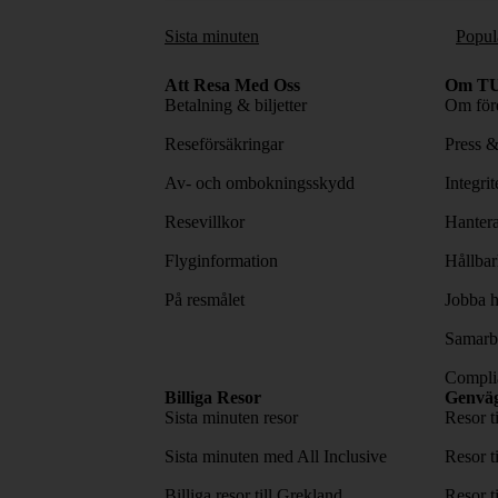
Sista minuten
Popul
Att Resa Med Oss
Om TU
Betalning & biljetter
Om före
Reseförsäkringar
Press 
Av- och ombokningsskydd
Integri
Resevillkor
Hantera
Flyginformation
Hållbar
På resmålet
Jobba h
Samarbe
Complia
Billiga Resor
Genvä
Sista minuten resor
Resor t
Sista minuten med All Inclusive
Resor t
Billiga resor till Grekland
Resor t