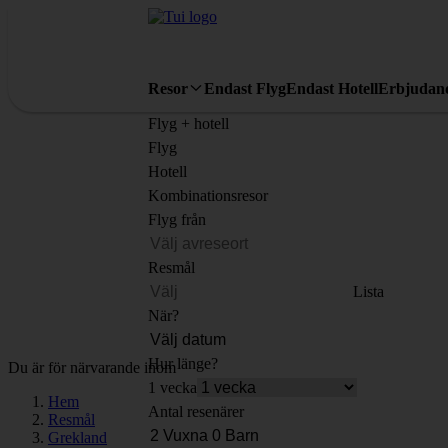
Resor
Endast Flyg
Endast Hotell
Erbjudan
Flyg + hotell
Flyg
Hotell
Kombinationsresor
Flyg från
Resmål
Lista
När?
Hur länge?
Du är för närvarande inom
1 vecka
Hem
Antal resenärer
Resmål
Grekland