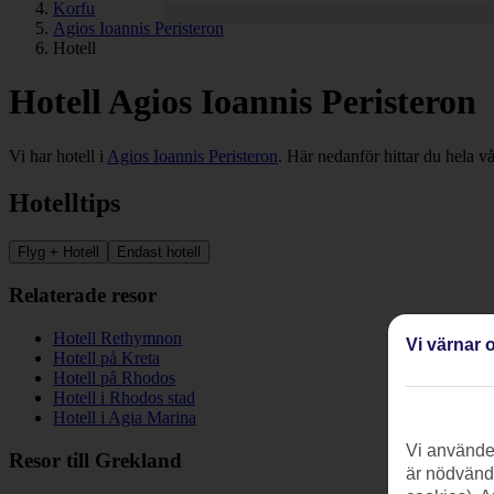
Korfu
Agios Ioannis Peristeron
Hotell
Hotell Agios Ioannis Peristeron
Vi har hotell i
Agios Ioannis Peristeron
. Här nedanför hittar du hela v
Hotelltips
Flyg + Hotell
Endast hotell
Relaterade resor
Hotell Rethymnon
Vi värnar o
Hotell på Kreta
Hotell på Rhodos
Hotell i Rhodos stad
Hotell i Agia Marina
Vi använder
Resor till Grekland
är nödvändi