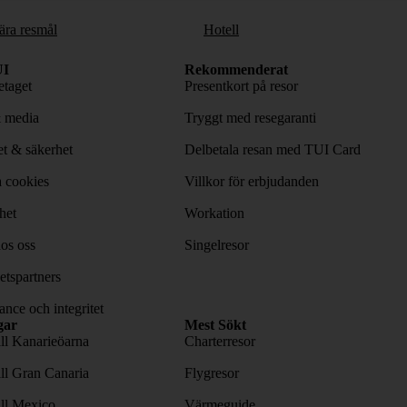
ära resmål
Hotell
I
Rekommenderat
taget
Presentkort på resor
& media
Tryggt med resegaranti
tet & säkerhet
Delbetala resan med TUI Card
 cookies
Villkor för erbjudanden
het
Workation
os oss
Singelresor
tspartners
nce och integritet
gar
Mest Sökt
ill Kanarieöarna
Charterresor
ill Gran Canaria
Flygresor
ill Mexico
Värmeguide