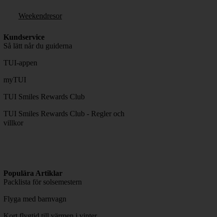
Weekendresor
Kundservice
Så lätt når du guiderna
TUI-appen
myTUI
TUI Smiles Rewards Club
TUI Smiles Rewards Club - Regler och
villkor
Populära Artiklar
Packlista för solsemestern
Flyga med barnvagn
Kort flygtid till värmen i vinter