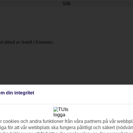
Sök
årt utbud av hotell i Ermones.
m din integritet
 cookies och andra funktioner från våra partners på vår webbpl
ga för att vår webbplats ska fungera pålitligt och säkert (nödvä