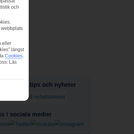
anpassat
tistik och
kies.
r webbplats
 eller
kies” längst
ida
Cookies
.
 oss: Läs
judanden, tips och nyheter
enumerera på nyhetsbrevet
ss i sociala medier