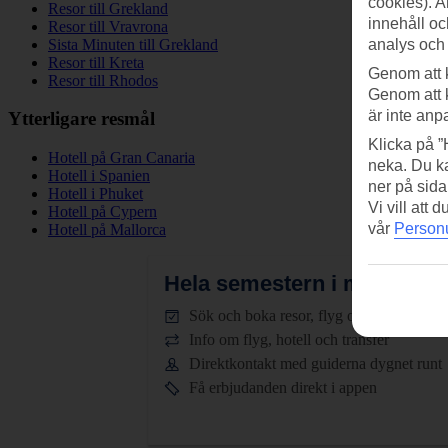
cookies). A
Resor till Grekland
innehåll oc
Resor till Vravrona
Sista Minuten till Grekland
analys och
Resor till Kreta
Genom att 
Resor till Rhodos
Genom att 
är inte anp
Ytterligare resmål
Klicka på ”
Hotell på Gran Canaria
neka. Du ka
Hotell i Spanien
ner på sida
Hotell i Phuket
Vi vill att
Hotell på Cypern
vår
Personu
Hotell på Mallorca
Hela semestern i mobilen.
L
Sök och boka resor, flyg och hotell
Info om flyg, hotell och transfer
Direktkontakt med guiderna dygnet runt
Få erbjudanden direkt i appen