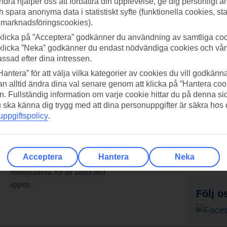
ndra hjälper oss att förbättra din upplevelse, ge dig personligt 
h spara anonyma data i statistiskt syfte (funktionella cookies, sta
 marknadsföringscookies).
klicka på ”Acceptera” godkänner du användning av samtliga coo
klicka ”Neka” godkänner du endast nödvändiga cookies och vå
assad efter dina intressen.
Hantera” för att välja vilka kategorier av cookies du vill godkänna
n alltid ändra dina val senare genom att klicka på ”Hantera coo
n. Fullständig information om varje cookie hittar du på denna s
 du ska känna dig trygg med att dina personuppgifter är säkra hos
ppgiftspolicy
.
adda ner TUI-appen idag!
Få erb
Acceptera
Hantera
Neka
Scanna QR-koden med din
Pr
mobilkamera för att ladda ned
appen.
Följ o