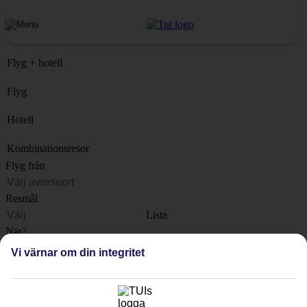
Flyg + hotell
Flyg
Hotell
Kombinationsresor
Flyg från
Resmål
Lista
När?
Vi värnar om din integritet
Hur länge?
1 vecka
Antal resenärer