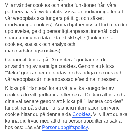
Vi använder cookies och andra funktioner från våra
Sök
partners på vår webbplats. Vissa är nödvändiga för att
vår webbplats ska fungera pålitligt och säkert
(nödvändiga cookies). Andra hjälper oss att förbättra din
upplevelse, ge dig personligt anpassat innehåll och
Du är för närvarande inom
spara anonyma data i statistiskt syfte (funktionella
cookies, statistik och analys och
Hem
marknadsföringscookies).
Resmål
Grekland
Genom att klicka på ”Acceptera” godkänner du
Samos
användning av samtliga cookies. Genom att klicka
Hotell
”Neka” godkänner du endast nödvändiga cookies och
vår webbplats är inte anpassad efter dina intressen.
Hotell Samos
Klicka på ”Hantera” för att välja vilka kategorier av
cookies du vill godkänna eller neka. Du kan alltid ändra
Här hittar du hela vårt utbud av hotell när du ska
resa till Samos
. Vi
dina val senare genom att klicka på ”Hantera cookies”
har valt de bästa hotellen som Samos har att erbjuda för att kunna
längst ner på sidan. Fullständig information om varje
säkerställa att din semester blir så bra som möjligt. Oavsett om du
cookie hittar du på denna sida
Cookies
.
Vi vill att du ska
reser själv, med familjen, hela tjocka släkten eller kompisgänget är vi
känna dig trygg med att dina personuppgifter är säkra
säkra på att du kommer hitta ett hotell som passar just dig. Ta några
hos oss: Läs vår
Personuppgiftspolicy
.
minuter och hitta just ditt drömhotell!