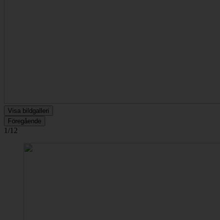
Visa bildgalleri
Föregående
1/12