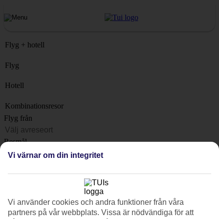
Flyg + hotell
Flyg
Hotell
Kombinationsresor
Flyg från
Resmål
Lista
Vi värnar om din integritet
När?
Hur länge?
1 vecka
Vi använder cookies och andra funktioner från våra
Antal resenärer
partners på vår webbplats. Vissa är nödvändiga för att