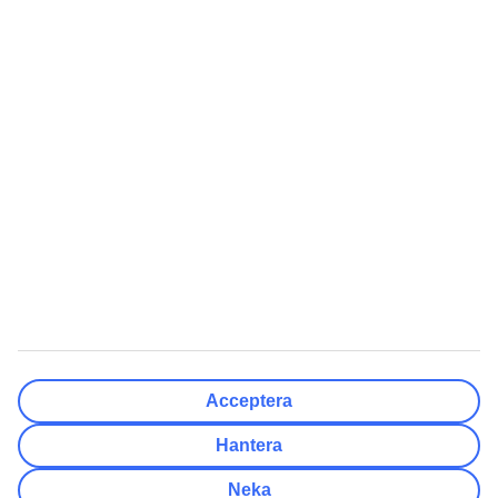
Klar
Resmål
Rensa
Klar
Avresedatum
Må
Ti
On
To
Fr
Lö
Sö
Hur flexibelt är avresedatumet?
Endast valt datum
+/- 3 Dagar
+/- 7 Dagar
+/- 14 Dagar
Rensa
Klar
Antal resenärer
Antal rum
Välj åt mig
Acceptera
Vuxna
2
Hantera
Barn (0-17)
0
Neka
Rensa