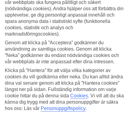
vår webbplats ska fungera pålitligt och säkert
(nödvändiga cookies). Andra hjälper oss att förbättra din
Sök
upplevelse, ge dig personligt anpassat innehåll och
spara anonyma data i statistiskt syfte (funktionella
cookies, statistik och analys och
marknadsföringscookies).
Du är för närvarande inom
Genom att klicka på ”Acceptera” godkänner du
Hem
användning av samtliga cookies. Genom att klicka
Resmål
”Neka” godkänner du endast nödvändiga cookies och
Barbados
vår webbplats är inte anpassad efter dina intressen.
Barbados
Hotell
Klicka på ”Hantera” för att välja vilka kategorier av
cookies du vill godkänna eller neka. Du kan alltid ändra
Hotell Barbados
dina val senare genom att klicka på ”Hantera cookies”
längst ner på sidan. Fullständig information om varje
cookie hittar du på denna sida
Cookies
.
Vi vill att du ska
Här hittar du hela vårt utbud av hotell på resmålet
Barbados
. Vi har
känna dig trygg med att dina personuppgifter är säkra
valt de bästa hotellen som Barbados har att erbjuda för att kunna
hos oss: Läs vår
Personuppgiftspolicy
.
säkerställa att din semester blir så bra som möjligt. Oavsett om du
reser själv, med familjen, hela tjocka släkten eller kompisgänget är vi
säkra på att du kommer hitta ett hotell som passar just dig. Ta några
minuter och hitta just ditt drömhotell!