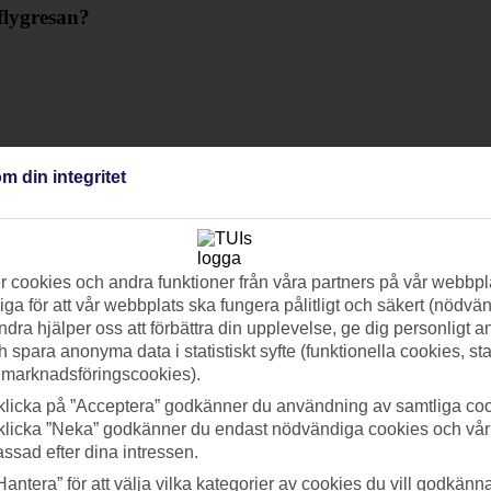
flygresan?
m din integritet
 cookies och andra funktioner från våra partners på vår webbpl
ga för att vår webbplats ska fungera pålitligt och säkert (nödvä
ndra hjälper oss att förbättra din upplevelse, ge dig personligt 
h spara anonyma data i statistiskt syfte (funktionella cookies, sta
 marknadsföringscookies).
klicka på ”Acceptera” godkänner du användning av samtliga coo
klicka ”Neka” godkänner du endast nödvändiga cookies och vå
assad efter dina intressen.
Hantera” för att välja vilka kategorier av cookies du vill godkänna