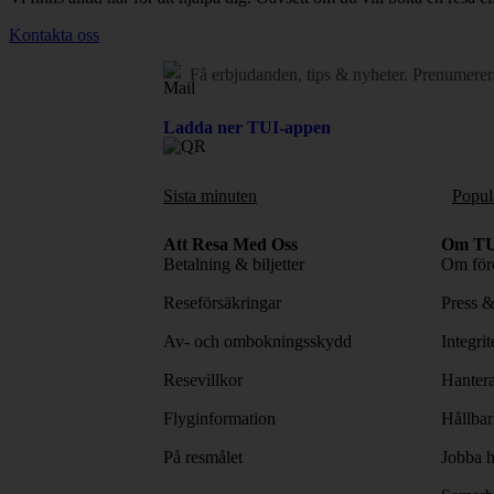
Kontakta oss
Få erbjudanden, tips & nyheter.
Prenumerer
Ladda ner TUI-appen
Sista minuten
Popul
Att Resa Med Oss
Om TU
Betalning & biljetter
Om före
Reseförsäkringar
Press 
Av- och ombokningsskydd
Integri
Resevillkor
Hantera
Flyginformation
Hållbar
På resmålet
Jobba h