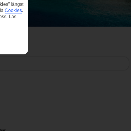
kies” längst
ida
Cookies
.
 oss: Läs
här.