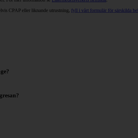
lvis CPAP eller liknande utrustning,
fyll i vårt formulär för särskilda b
age?
ygresan?