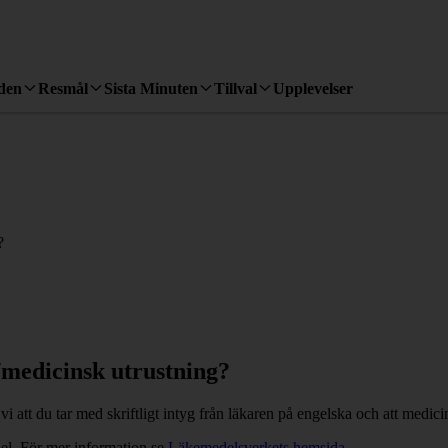
den
Resmål
Sista Minuten
Tillval
Upplevelser
?
/medicinsk utrustning?
t du tar med skriftligt intyg från läkaren på engelska och att medicin
del. För mer information se
Läkemedelsverkets hemsida
.