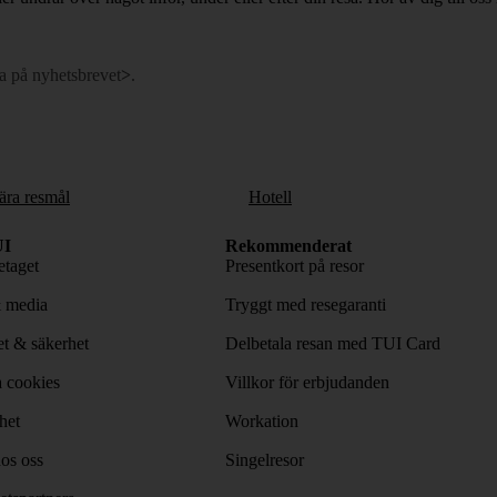
a på nyhetsbrevet
>
.
ära resmål
Hotell
I
Rekommenderat
taget
Presentkort på resor
& media
Tryggt med resegaranti
tet & säkerhet
Delbetala resan med TUI Card
 cookies
Villkor för erbjudanden
het
Workation
os oss
Singelresor