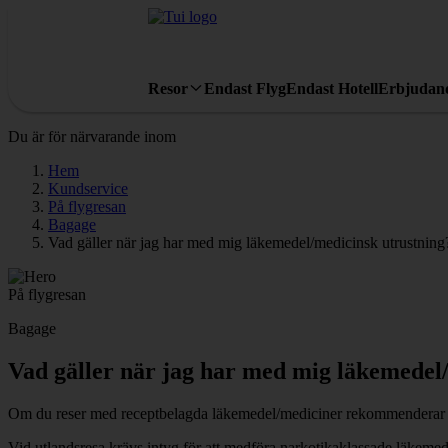
Resor
Endast Flyg
Endast Hotell
Erbjudan
Du är för närvarande inom
Hem
Kundservice
På flygresan
Bagage
Vad gäller när jag har med mig läkemedel/medicinsk utrustning
På flygresan
Bagage
Vad gäller när jag har med mig läkemedel
Om du reser med receptbelagda läkemedel/mediciner rekommenderar vi at
Vid utlandsresa krävs intyg för att medföra narkotikaklassade läkeme