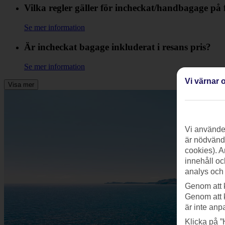
Vilka regler gäller för incheckat/handbagage på 
Se mer information
Är incheckat bagage inkluderat i resans pris?
Se mer information
Vi värnar o
Visa mer
Vi använder
är nödvändi
cookies). A
innehåll oc
analys och
Genom att 
Genom att 
är inte anp
Klicka på ”