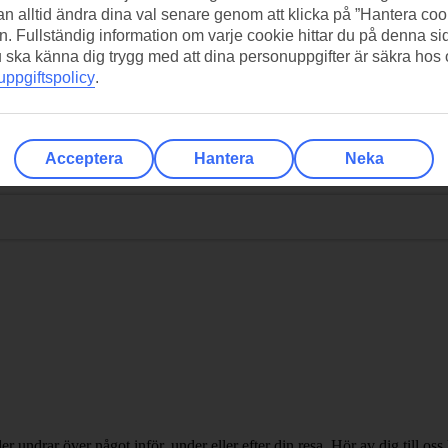
n alltid ändra dina val senare genom att klicka på ”Hantera coo
n. Fullständig information om varje cookie hittar du på denna s
 du ska känna dig trygg med att dina personuppgifter är säkra hos
ppgiftspolicy
.
Acceptera
Hantera
Neka
ler undrar över något inför, under eller efter din resa. Hör av dig till oss 