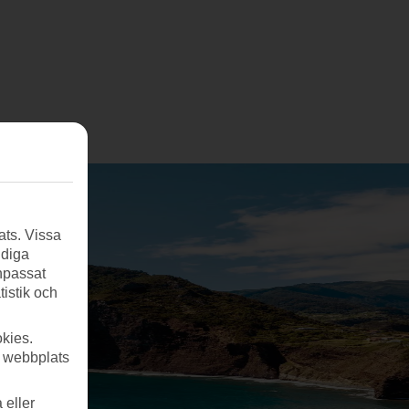
ats. Vissa
ndiga
anpassat
tistik och
kies.
r webbplats
 eller