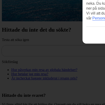
neka. Du ka
ner på sida
Vi vill att
vår
Personu
Hittade du inte det du sökte?
Testa att söka igen
Sökförslag
Hur påverkas min resa av globala händelser?
Hur betalar jag min resa?
Är incheckat bagage inkluderat i resans pris?
Hittade du inte svaret?
Vi finns alltid här för att hjälpa dig. Oavsett om du vill boka en resa el