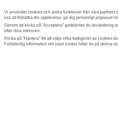
Se mer information
Vilka regler gäller för incheckat/handbagage på
Vi använder cookies och andra funktioner från våra partners p
flygresan?
oss att förbättra din upplevelse, ge dig personligt anpassat i
Genom att klicka på ”Acceptera” godkänner du användning av
Se mer information
efter dina intressen.
Är incheckat bagage inkluderat i resans pris?
Klicka på ”Hantera” för att välja vilka kategorier av cookies 
Fullständig information om varje cookie hittar du på denna s
Se mer information
Visa mer