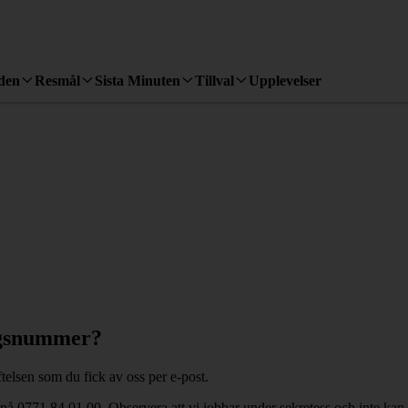
den
Resmål
Sista Minuten
Tillval
Upplevelser
ingsnummer?
elsen som du fick av oss per e-post.
på 0771 84 01 00. Observera att vi jobbar under sekretess och inte ka