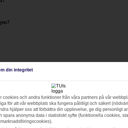
rd?
gen?
m din integritet
 cookies och andra funktioner från våra partners på vår webbpl
ga för att vår webbplats ska fungera pålitligt och säkert (nödvä
ndra hjälper oss att förbättra din upplevelse, ge dig personligt 
h spara anonyma data i statistiskt syfte (funktionella cookies, sta
 marknadsföringscookies).