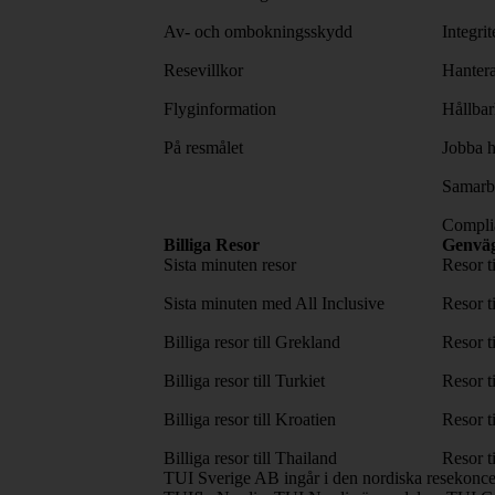
Av- och ombokningsskydd
Integri
Resevillkor
Hantera
Flyginformation
Hållbar
På resmålet
Jobba h
Samarbe
Complia
Billiga Resor
Genvä
Sista minuten resor
Resor t
Sista minuten med All Inclusive
Resor t
Billiga resor till Grekland
Resor t
Billiga resor till Turkiet
Resor t
Billiga resor till Kroatien
Resor t
Billiga resor till Thailand
Resor t
TUI Sverige AB ingår i den nordiska resekonc