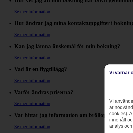
Hur vet jag att min bokning har blivit genomfö
Se mer information
Hur ändrar jag mina kontaktuppgifter i boknin
Se mer information
Kan jag lämna önskemål för min bokning?
Se mer information
Vad är ett flygtillägg?
Vi värnar o
Se mer information
Varför ändras priserna?
Vi använder
Se mer information
är nödvändi
cookies). A
Var hittar jag information om bröllopsresor?
innehåll oc
analys och
Se mer information