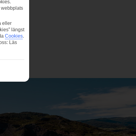
kies.
r webbplats
 eller
kies” längst
ida
Cookies
.
 oss: Läs