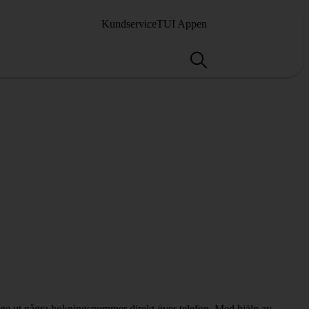
Kundservice
TUI Appen
n ge ut några bokningsnummer direkt över telefon. Med hjälp av