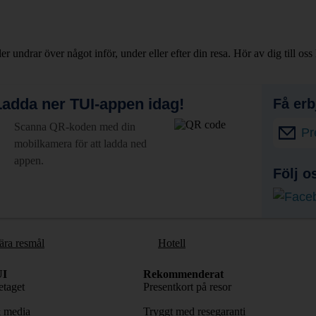
ler undrar över något inför, under eller efter din resa. Hör av dig till oss 
adda ner TUI-appen idag!
Få erb
Scanna QR-koden med din
Pr
mobilkamera för att ladda ned
appen.
Följ o
ära resmål
Hotell
I
Rekommenderat
taget
Presentkort på resor
& media
Tryggt med resegaranti