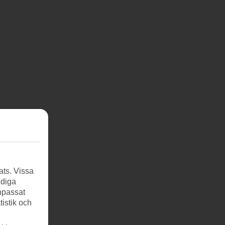
ats. Vissa
ndiga
anpassat
tistik och