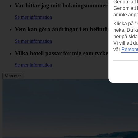
Genom att 
Var hittar jag mitt bokningsnummer?
Genom att 
är inte anp
Se mer information
Klicka på ”
Vem kan göra ändringar i en befintlig bokning?
neka. Du ka
ner på sida
Se mer information
Vi vill att
vår
Personu
Vilka hotell passar för mig som tycker om att sp
Se mer information
Visa mer