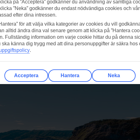
klicka på ”Acceptera” godkänner du användning av samtliga coo
klicka ”Neka” godkänner du endast nödvändiga cookies och vå
assad efter dina intressen.
Hantera” för att välja vilka kategorier av cookies du vill godkänna
n alltid ändra dina val senare genom att klicka på ”Hantera coo
n. Fullständig information om varje cookie hittar du på denna s
 du ska känna dig trygg med att dina personuppgifter är säkra hos
ppgiftspolicy
.
orta på semestern?
Acceptera
Hantera
Neka