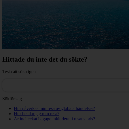
Hittade du inte det du sökte?
Testa att söka igen
Sökförslag
Hur påverkas min resa av globala händelser?
Hur betalar jag min resa?
Är incheckat bagage inkluderat i resans pris?