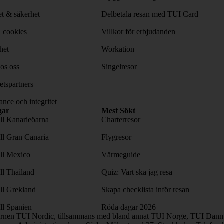
tet & säkerhet
Delbetala resan med TUI Card
 cookies
Villkor för erbjudanden
het
Workation
os oss
Singelresor
tspartners
nce och integritet
gar
Mest Sökt
ill Kanarieöarna
Charterresor
ill Gran Canaria
Flygresor
ill Mexico
Värmeguide
ill Thailand
Quiz: Vart ska jag resa
ill Grekland
Skapa checklista inför resan
ill Spanien
Röda dagar 2026
ernen TUI Nordic, tillsammans med bland annat TUI Norge, TUI Danma