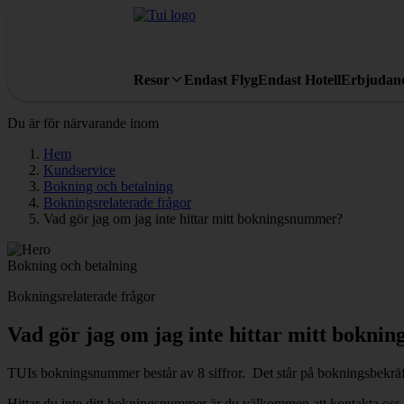
Resor
Endast Flyg
Endast Hotell
Erbjudan
Du är för närvarande inom
Hem
Kundservice
Bokning och betalning
Bokningsrelaterade frågor
Vad gör jag om jag inte hittar mitt bokningsnummer?
Bokning och betalning
Bokningsrelaterade frågor
Vad gör jag om jag inte hittar mitt bokn
TUIs bokningsnummer består av 8 siffror. Det står på bokningsbekräft
Hittar du inte ditt bokningsnummer är du välkommen att kontakta oss 