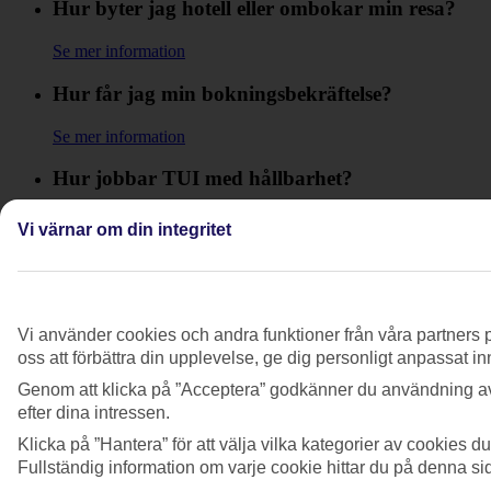
Hur byter jag hotell eller ombokar min resa?
Se mer information
Hur får jag min bokningsbekräftelse?
Se mer information
Hur jobbar TUI med hållbarhet?
Se mer information
Vi värnar om din integritet
Hur loggar jag in på myTUI?
Se mer information
Vi använder cookies och andra funktioner från våra partners p
Hur rättar jag ett felstavat namn?
oss att förbättra din upplevelse, ge dig personligt anpassat i
Genom att klicka på ”Acceptera” godkänner du användning av
Se mer information
efter dina intressen.
Hur skriver jag mina dubbla efternamn i
Klicka på ”Hantera” för att välja vilka kategorier av cookies 
bokningen?
Fullständig information om varje cookie hittar du på denna s