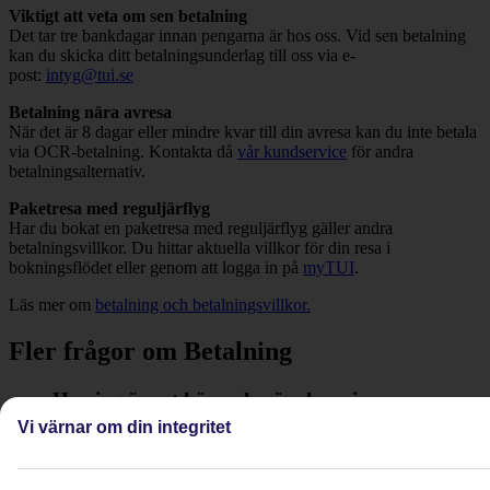
Viktigt att veta om sen betalning
Det tar tre bankdagar innan pengarna är hos oss. Vid sen betalning
kan du skicka ditt betalningsunderlag till oss via e-
post:
intyg@tui.se
Betalning nära avresa
När det är 8 dagar eller mindre kvar till din avresa kan du inte betala
via OCR-betalning. Kontakta då
vår kundservice
för andra
betalningsalternativ.
Paketresa med reguljärflyg
Har du bokat en paketresa med reguljärflyg gäller andra
betalningsvillkor. Du hittar aktuella villkor för din resa i
bokningsflödet eller genom att logga in på
myTUI
.
Läs mer om
betalning och betalningsvillkor.
Fler frågor om Betalning
Har jag öppet köp och när ska min resa vara
betald?
Vi värnar om din integritet
Se mer information