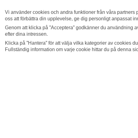
Hur betalar jag min resa?
Vi använder cookies och andra funktioner från våra partners p
Se mer information
oss att förbättra din upplevelse, ge dig personligt anpassat i
Genom att klicka på ”Acceptera” godkänner du användning av
Hur skickar jag in mina bankuppgifter för
efter dina intressen.
återbetalning?
Klicka på ”Hantera” för att välja vilka kategorier av cookies 
Se mer information
Fullständig information om varje cookie hittar du på denna s
Visa mer