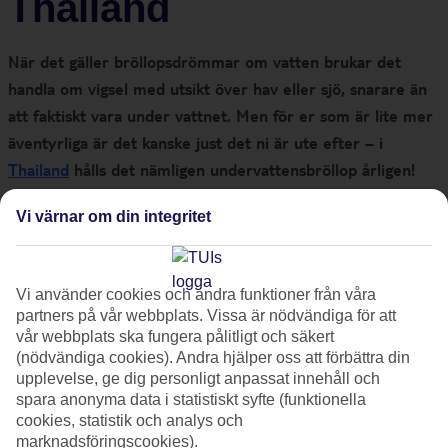
Thailand
När det gäller bröllopsdrömmar om vatten brukar det
handla om vigsel med utsikt över hav eller sjö, snarare än
att faktiskt vara under vattnet. Men för er som är lite mer
äventyrliga är det kanske just det ni är ute efter – i
Thailand
hålls det nämligen undervattensbröllop årligen!
Vi värnar om din integritet
Koh Kradan
är en av Thailands vackraste öar med kristallklart
vatten och lugna stränder. Perfekt för en liten getaway på tu
Vi använder cookies och andra funktioner från våra
man hand – eller för er som vill ha ett bröllop utöver det
partners på vår webbplats. Vissa är nödvändiga för att
vanliga som era gäster sent kommer att glömma. Många
vår webbplats ska fungera pålitligt och säkert
(nödvändiga cookies). Andra hjälper oss att förbättra din
förälskade resenärer lockas varje år till Koh Kradan för att
upplevelse, ge dig personligt anpassat innehåll och
hålla sitt eget undervattensbröllop.
spara anonyma data i statistiskt syfte (funktionella
cookies, statistik och analys och
marknadsföringscookies).
Resor till Koh Kradan