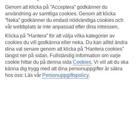
Genom att klicka på ”Acceptera” godkänner du
användning av samtliga cookies. Genom att klicka
”Neka” godkänner du endast nödvändiga cookies och
vår webbplats är inte anpassad efter dina intressen.
Vad är ett undervattensbröllop?
Klicka på ”Hantera” för att välja vilka kategorier av
cookies du vill godkänna eller neka. Du kan alltid ändra
Ett undervattensbröllop är precis som du kanske redan
dina val senare genom att klicka på ”Hantera cookies”
gissat; en vigselceremoni som sker under vattnet. Passande
längst ner på sidan. Fullständig information om varje
cookie hittar du på denna sida
Cookies
.
Vi vill att du ska
för det blivande äkta paret som söker något alldeles extra
känna dig trygg med att dina personuppgifter är säkra
unikt och som dessutom älskar att bada, snorkla eller dyka.
hos oss: Läs vår
Personuppgiftspolicy
.
Det är trots allt inte alla bröllopsceremonier som inleds med
en genomgång av säkerhetsinstruktioner! Om ni inte redan
har erfarenhet är det starkt rekommenderat att ta några
dyklektioner innan vigseln så att ni kan röra er bekvämt och
vet hur ni gör under vattnet, inte minst för att kunna få till
så snygga bilder som möjligt.