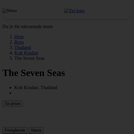
Du är för närvarande inom
Hem
Resa
Thailand
Koh Kradan
The Seven Seas
The Seven Seas
Koh Kradan, Thailand
Se priser
Föregående
Nästa