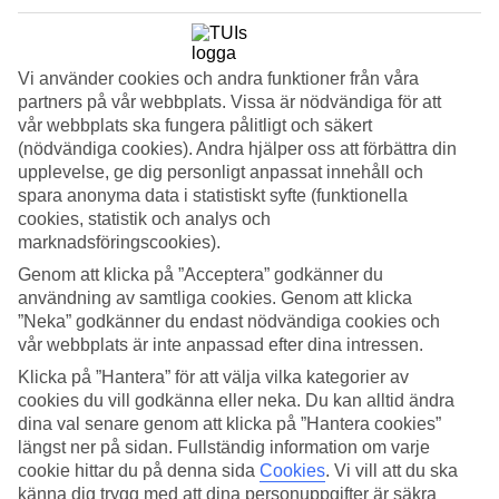
Standard
3.1/5
Om hotellet
Vi använder cookies och andra funktioner från våra
partners på vår webbplats. Vissa är nödvändiga för att
4*
vår webbplats ska fungera pålitligt och säkert
Officiell klassificering
(nödvändiga cookies). Andra hjälper oss att förbättra din
WiFi
upplevelse, ge dig personligt anpassat innehåll och
spara anonyma data i statistiskt syfte (funktionella
Total avkoppling på nästintill öde ö
cookies, statistik och analys och
marknadsföringscookies).
Hotell The Seven Seas är valet för dig som vill ha en bekväm och
totalt avkopplande semester. Beläget på den stilla och nästintill
Genom att klicka på ”Acceptera” godkänner du
orörda ön Koh Kradan, som är ett riktigt snorklingsparadis med sina
användning av samtliga cookies. Genom att klicka
fina korallrev.
”Neka” godkänner du endast nödvändiga cookies och
Här har man valt att använda material som bambu och taken är av
vår webbplats är inte anpassad efter dina intressen.
halm vilket ger ett naturnära intryck.
Klicka på ”Hantera” för att välja vilka kategorier av
cookies du vill godkänna eller neka. Du kan alltid ändra
Snorkla direkt från hotellet
dina val senare genom att klicka på ”Hantera cookies”
längst ner på sidan. Fullständig information om varje
Utanför stranden finns ett korallrev där du kan snorkla i det turkosa
vattnet. Förutom snorkling kan du aktivera dig med kajaker, dykning
cookie hittar du på denna sida
Cookies
.
Vi vill att du ska
eller följa med till närliggande öar som Koh Mook och Koh Hai.
känna dig trygg med att dina personuppgifter är säkra