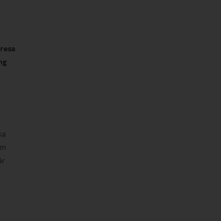
 resa
ng
ka
om
är