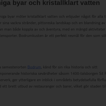
a byar och kristallklart vatten
iga byar möter kristallklart vatten och erbjuder något för alla 
r sina vackra stränder, pittoreska landskap och en blandning av
kan man både koppla av och äventyra, med en mängd aktivitete
 vattensporter. Bodrumkusten är ett perfekt resmål för den som sö
iga semesterorten
Bodrum
, känd för sin rika historia och sitt
 imponerande historiska sevärdheter såsom 1400-talsborgen S:t P
rverk, ger ytterligare en inblick i områdets betydelsefulla förflu
tt brett utbud av restauranger och barer, vilket gör staden til