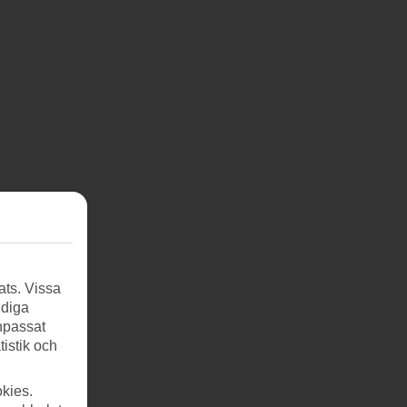
 sin
ats. Vissa
ndiga
ella
anpassat
nya.
tistik och
kies.