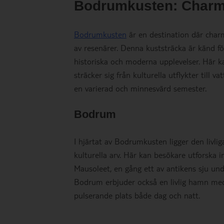
Bodrumkusten: Charmig
Bodrumkusten
är en destination där charm
av resenärer. Denna kuststräcka är känd fö
historiska och moderna upplevelser. Här 
sträcker sig från kulturella utflykter till
en varierad och minnesvärd semester.
Bodrum
I hjärtat av Bodrumkusten ligger den livl
kulturella arv. Här kan besökare utforska
Mausoleet, en gång ett av antikens sju unde
Bodrum erbjuder också en livlig hamn med e
pulserande plats både dag och natt.