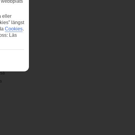
r webbplats
r och
 den
 eller
kies” längst
ida
Cookies
.
nad
 oss: Läs
kså
a