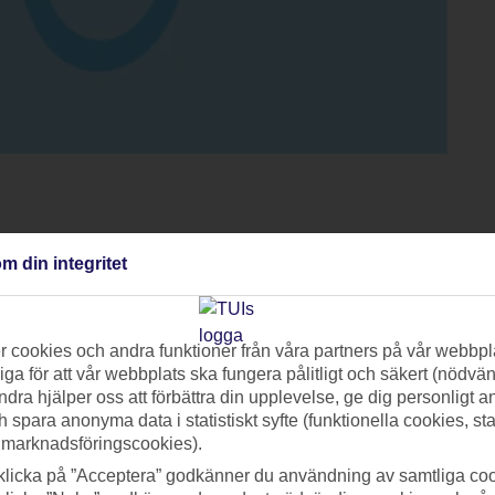
m din integritet
 ruiner och vackra stränder
ränder, är ett av Turkiets mest populära turistområden, känt för
 cookies och andra funktioner från våra partners på vår webbpl
ga för att vår webbplats ska fungera pålitligt och säkert (nödvä
ckra stränder. Denna kuststräcka erbjuder besökare både kultur
ndra hjälper oss att förbättra din upplevelse, ge dig personligt 
vå av de mest populära städerna är charmiga Side och livliga Ala
h spara anonyma data i statistiskt syfte (funktionella cookies, sta
 marknadsföringscookies).
klicka på ”Acceptera” godkänner du användning av samtliga coo