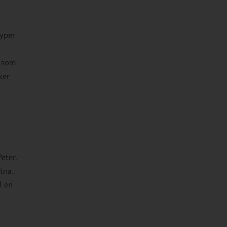
typer
r som
ker
eter.
tna.
l en