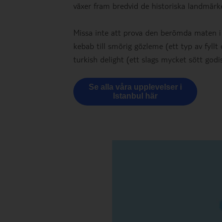
växer fram bredvid de historiska landmär
Missa inte att prova den berömda maten i I
kebab till smörig gözleme (ett typ av fyllt
turkish delight (ett slags mycket sött godis
Se alla våra upplevelser i
Istanbul här