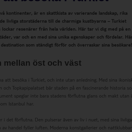
vå kontinenter, är en skattkista av varierande landskap, rika
de livliga storstäderna till de charmiga kustbyarna – Turkiet
lockar resenärer från hela världen. Här tar vi dig med på en
täder, var och en med sina unika egenskaper och fördelar. Hä
 destination som ständigt förför och överraskar sina besökare!
n mellan öst och väst
 att besöka i Turkiet, och inte utan anledning. Med sina ikonis
och Topkapipalatset bär staden på en fascinerande historia s
ment speglar inte bara stadens förflutna glans och makt utan 
som Istanbul har.
i det förflutna. Den pulserar även av liv i nuet, med sina livliga
 av handel fyller luften. Moderna konstgallerier och nattklubbar