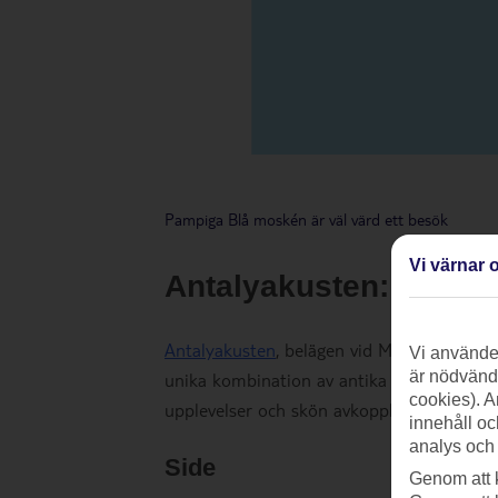
Pampiga Blå moskén är väl värd ett besök
Vi värnar o
Antalyakusten: Antika
Antalyakusten
, belägen vid Medelhavets st
Vi använder
är nödvändi
unika kombination av antika ruiner och va
cookies). A
upplevelser och skön avkoppling i solen. T
innehåll oc
analys och
Side
Genom att 