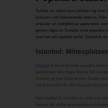
Turkiet, en nation som sträcker sig över t
kulturarv och fascinerande historia. Från 
erbjuder en mångfald av upplevelser som 
genom några av Turkiets mest populära s
med oss och upptäck varför Turkiet är en
Istanbul: Mötesplatse
Istanbul
är en av de mest populära städerna
landmärken som Hagia Sophia, Blå moskén 
sträcker sig över århundraden. Dessa monu
också symboler för det rika kulturella arv 
Men Istanbul är inte bara en stad som lever 
basarer där dofterna av kryddor och ljuden