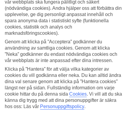
vår webbplats ska fungera pålitligt och säkert
(nödvändiga cookies). Andra hjälper oss att förbättra din
Sök
upplevelse, ge dig personligt anpassat innehåll och
spara anonyma data i statistiskt syfte (funktionella
cookies, statistik och analys och
marknadsföringscookies).
Du är för närvarande inom
Genom att klicka på ”Acceptera” godkänner du
Hem
användning av samtliga cookies. Genom att klicka
Resmål
”Neka” godkänner du endast nödvändiga cookies och
Tyskland
vår webbplats är inte anpassad efter dina intressen.
München
Hotell
Klicka på ”Hantera” för att välja vilka kategorier av
cookies du vill godkänna eller neka. Du kan alltid ändra
Hotell München
dina val senare genom att klicka på ”Hantera cookies”
längst ner på sidan. Fullständig information om varje
cookie hittar du på denna sida
Cookies
.
Vi vill att du ska
Här hittar du hela vårt utbud av hotell i München. Vi har valt de
känna dig trygg med att dina personuppgifter är säkra
bästa hotellen som
München
har att erbjuda för att kunna säkerställa
hos oss: Läs vår
Personuppgiftspolicy
.
att din semester i München blir så bra som möjligt. Oavsett om du
reser själv, med familj, släkten eller kompisgänget är vi säkra på att
du kommer hitta ett hotell som passar just dig. Ta några minuter och
hitta just ditt drömhotell!