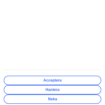
Resmål
Rensa
Klar
Avresedatum
Må
Ti
On
To
Fr
Lö
Sö
Hur flexibelt är avresedatumet?
Endast valt datum
+/- 3 Dagar
+/- 7 Dagar
+/- 14 Dagar
Rensa
Klar
Antal resenärer
Antal rum
Välj åt mig
Acceptera
Vuxna
2
Hantera
Barn (0-17)
0
Neka
Rensa