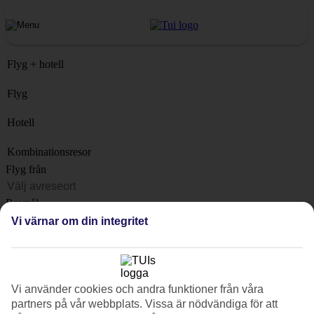
Flyg + hotell
Flyg
Hotell
Kombinationsresor
Flyg från
Resmål
Lista
Vi värnar om din integritet
När?
Hur länge?
1 vecka
Vi använder cookies och andra funktioner från våra
partners på vår webbplats. Vissa är nödvändiga för att
Antal resenärer