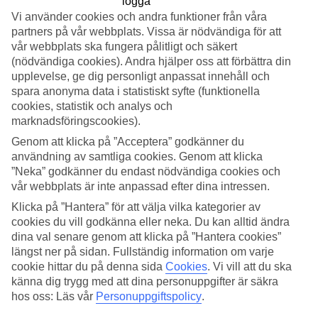
Vi använder cookies och andra funktioner från våra
Sök
partners på vår webbplats. Vissa är nödvändiga för att
vår webbplats ska fungera pålitligt och säkert
(nödvändiga cookies). Andra hjälper oss att förbättra din
upplevelse, ge dig personligt anpassat innehåll och
Du är för närvarande inom
spara anonyma data i statistiskt syfte (funktionella
cookies, statistik och analys och
Hem
marknadsföringscookies).
Resmål
Spanien
Genom att klicka på ”Acceptera” godkänner du
Kanarieöarna
användning av samtliga cookies. Genom att klicka
Hotell
”Neka” godkänner du endast nödvändiga cookies och
vår webbplats är inte anpassad efter dina intressen.
Hotell på Kanarieöarna
Klicka på ”Hantera” för att välja vilka kategorier av
cookies du vill godkänna eller neka. Du kan alltid ändra
Här hittar du hela vårt utbud av hotell när du ska resa till
dina val senare genom att klicka på ”Hantera cookies”
Kanarieöarna
. Vi har valt de bästa hotellen som Kanarieöarna har att
längst ner på sidan. Fullständig information om varje
erbjuda för att kunna säkerställa att din semester blir så bra som
cookie hittar du på denna sida
Cookies
.
Vi vill att du ska
möjligt. Oavsett om du reser själv, med familjen, hela tjocka släkten
eller kompisgänget är vi säkra på att du kommer hitta ett hotell som
känna dig trygg med att dina personuppgifter är säkra
passar just dig. Ta några minuter och hitta just ditt drömhotell!
hos oss: Läs vår
Personuppgiftspolicy
.