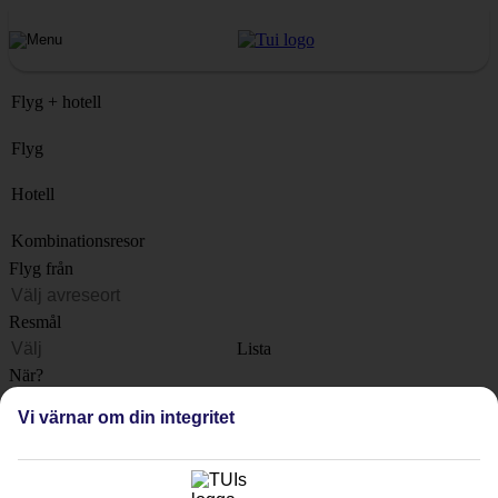
Flyg + hotell
Flyg
Hotell
Kombinationsresor
Flyg från
Resmål
Lista
När?
Vi värnar om din integritet
Hur länge?
1 vecka
Antal resenärer