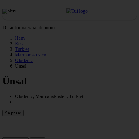
Du är för närvarande inom
Hem
Resa
Turkiet
Marmariskusten
Ölüdeniz
Ünsal
Ünsal
Ölüdeniz, Marmariskusten, Turkiet
Se priser