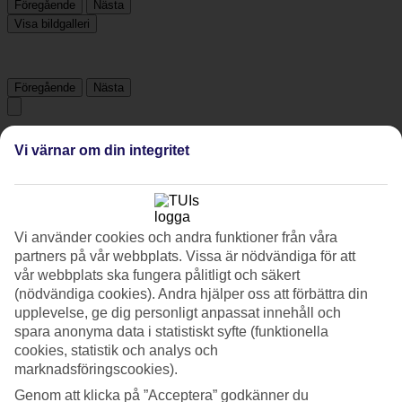
Föregående
Nästa
Visa bildgalleri
Föregående
Nästa
Tripadvisor
Vi värnar om din integritet
4.5/5
Betyg av
4.5 / 5
från
367 omdömen
Vi använder cookies och andra funktioner från våra
partners på vår webbplats. Vissa är nödvändiga för att
Renlighet
vår webbplats ska fungera pålitligt och säkert
4.7/5
Läge
(nödvändiga cookies). Andra hjälper oss att förbättra din
4.7/5
upplevelse, ge dig personligt anpassat innehåll och
Rum
spara anonyma data i statistiskt syfte (funktionella
4.3/5
cookies, statistik och analys och
Service
marknadsföringscookies).
4.5/5
Sovkvalitet
Genom att klicka på ”Acceptera” godkänner du