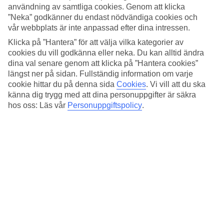
4.1/5
användning av samtliga cookies. Genom att klicka
Standard
”Neka” godkänner du endast nödvändiga cookies och
4.6/5
vår webbplats är inte anpassad efter dina intressen.
Om hotellet
Klicka på ”Hantera” för att välja vilka kategorier av
cookies du vill godkänna eller neka. Du kan alltid ändra
3*
dina val senare genom att klicka på ”Hantera cookies”
Officiell klassificering
längst ner på sidan. Fullständig information om varje
cookie hittar du på denna sida
Cookies
.
Vi vill att du ska
Det 3-stjärniga hotellet Ünsal i Ölüdeniz är ett hotell med bar,
känna dig trygg med att dina personuppgifter är säkra
frukostbuffé och WiFi. På hotellet kan du njuta av bastu. Är barnen
hos oss: Läs vår
Personuppgiftspolicy
.
med på resan finns barnpool. På området finns det
parkeringsmöjligheter.
Snabbfakta
Utomhuspool/Barnpool
Ja/Ja
Restaurang/Bar
Ja/Ja
Transfertid
ca 1 timme och 30 min
Medeltemperatur i Ölüdeniz