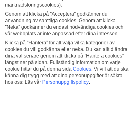
4.2/5
marknadsföringscookies).
Standard
4.5/5
Genom att klicka på ”Acceptera” godkänner du
användning av samtliga cookies. Genom att klicka
Om hotellet
”Neka” godkänner du endast nödvändiga cookies och
vår webbplats är inte anpassad efter dina intressen.
4*
Klicka på ”Hantera” för att välja vilka kategorier av
Officiell klassificering
cookies du vill godkänna eller neka. Du kan alltid ändra
Det 4-stjärniga hotellet Turquoise Hotel Oludeniz i Ölüdeniz är ett
dina val senare genom att klicka på ”Hantera cookies”
hotell med bar, frukostbuffé och WiFi. På hotellet kan du njuta av
längst ner på sidan. Fullständig information om varje
både massage och bastu. Är barnen med på resan finns
cookie hittar du på denna sida
Cookies
.
Vi vill att du ska
barnklubb/miniklubb, barnpool och lekplats. På området finns det
känna dig trygg med att dina personuppgifter är säkra
parkeringsmöjligheter. Hotellet hade sin senaste renovering år 2008.
hos oss: Läs vår
Personuppgiftspolicy
.
Följande kreditkort accepteras på hotellet: Mastercard och Visa.
Snabbfakta
Bad/strand
500 m
Utomhuspool/Barnpool
Ja/Ja
Restaurang/Bar
Ja/Ja