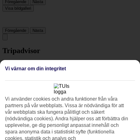
Föregående
Nästa
Visa bildgalleri
Föregående
Nästa
Tripadvisor
Vi värnar om din integritet
4.5/5
Betyg av
4.5 / 5
från
2621 omdömen
Renlighet
4.7/5
Vi använder cookies och andra funktioner från våra
Läge
partners på vår webbplats. Vissa är nödvändiga för att
4.7/5
vår webbplats ska fungera pålitligt och säkert
Rum
(nödvändiga cookies). Andra hjälper oss att förbättra din
4.2/5
Service
upplevelse, ge dig personligt anpassat innehåll och
4.5/5
spara anonyma data i statistiskt syfte (funktionella
Sovkvalitet
cookies, statistik och analys och