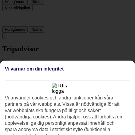
Föregående
Nästa
Visa bildgalleri
Föregående
Nästa
Tripadvisor
4/5
Vi värnar om din integritet
Betyg av
4 / 5
från
768 omdömen
Renlighet
4.5/5
Vi använder cookies och andra funktioner från våra
Läge
4.5/5
partners på vår webbplats. Vissa är nödvändiga för att
Rum
vår webbplats ska fungera pålitligt och säkert
3.8/5
(nödvändiga cookies). Andra hjälper oss att förbättra din
Service
upplevelse, ge dig personligt anpassat innehåll och
4.2/5
spara anonyma data i statistiskt syfte (funktionella
Sovkvalitet