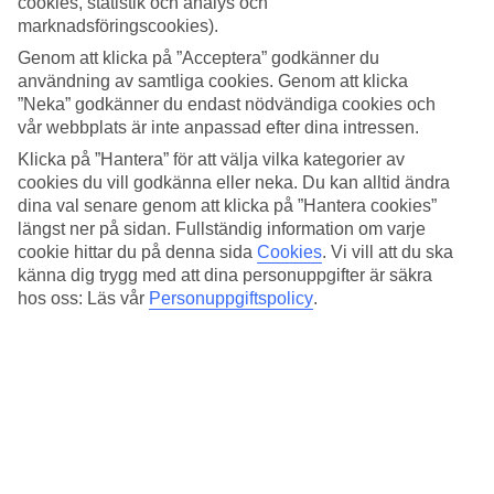
cookies, statistik och analys och
4.1/5
Standard
marknadsföringscookies).
4.2/5
Genom att klicka på ”Acceptera” godkänner du
användning av samtliga cookies. Genom att klicka
Om hotellet
”Neka” godkänner du endast nödvändiga cookies och
vår webbplats är inte anpassad efter dina intressen.
3*
Officiell klassificering
Klicka på ”Hantera” för att välja vilka kategorier av
cookies du vill godkänna eller neka. Du kan alltid ändra
Det 3-stjärniga hotellet The Tower Hotel i Ölüdeniz är ett hotell med
dina val senare genom att klicka på ”Hantera cookies”
bar, frukostbuffé och WiFi. Är barnen med på resan finns barnpool
längst ner på sidan. Fullständig information om varje
och lekplats. På området finns det parkeringsmöjligheter. Hotellet
cookie hittar du på denna sida
Cookies
.
Vi vill att du ska
hade sin senaste renovering år 2007. Följande kreditkort accepteras
på hotellet: American Express, Mastercard och Visa.
känna dig trygg med att dina personuppgifter är säkra
hos oss: Läs vår
Personuppgiftspolicy
.
Snabbfakta
Bad/strand
730 m
Utomhuspool/Barnpool
Ja/Ja
Restaurang/Bar
Ja/Ja
Transfertid