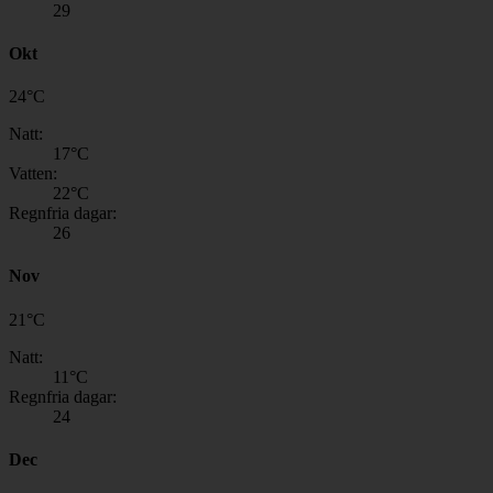
29
Okt
24
°
C
Natt:
17
°C
Vatten:
22
°C
Regnfria dagar:
26
Nov
21
°
C
Natt:
11
°C
Regnfria dagar:
24
Dec