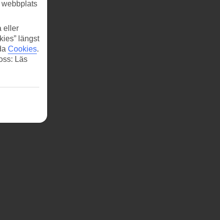
r webbplats
 eller
kies” längst
ida
Cookies
.
 oss: Läs