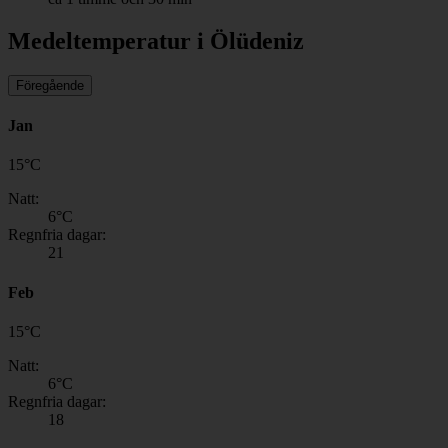
Medeltemperatur i Ölüdeniz
Föregående
Jan
15
°
C
Natt:
6
°C
Regnfria dagar:
21
Feb
15
°
C
Natt:
6
°C
Regnfria dagar:
18