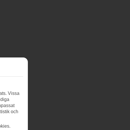
ats. Vissa
ndiga
anpassat
tistik och
kies.