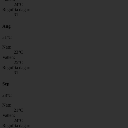
24
°C
Regnfria dagar:
31
Aug
31
°
C
Natt:
23
°C
Vatten:
25
°C
Regnfria dagar:
31
Sep
28
°
C
Natt:
21
°C
Vatten:
24
°C
Regnfria dagar: