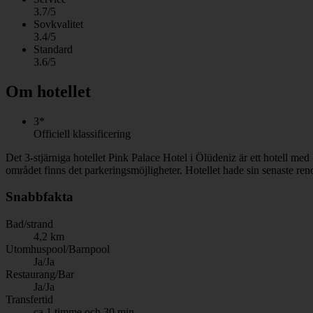
3.7/5
Sovkvalitet
3.4/5
Standard
3.6/5
Om hotellet
3*
Officiell klassificering
Det 3-stjärniga hotellet Pink Palace Hotel i Ölüdeniz är ett hotell me
området finns det parkeringsmöjligheter. Hotellet hade sin senaste re
Snabbfakta
Bad/strand
4,2 km
Utomhuspool/Barnpool
Ja/Ja
Restaurang/Bar
Ja/Ja
Transfertid
ca 1 timme och 30 min