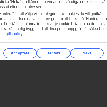
klicka ”Neka” godkänner du endast nödvändiga cookies och vå
assad efter dina intressen.
Hantera” för att välja vilka kategorier av cookies du vill godkänna
n alltid ändra dina val senare genom att klicka på ”Hantera coo
n. Fullständig information om varje cookie hittar du på denna s
 du ska känna dig trygg med att dina personuppgifter är säkra hos
ppgiftspolicy
.
Acceptera
Hantera
Neka