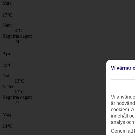
Mar
17
°
C
Natt:
8
°C
Regnfria dagar:
24
Apr
20
°
C
Vi värnar o
Natt:
13
°C
Vatten:
17
°C
Vi använder
Regnfria dagar:
27
är nödvändi
cookies). A
Maj
innehåll oc
analys och
24
°
C
Genom att 