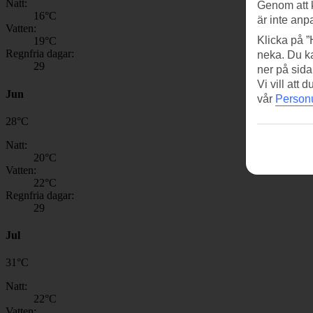
Natt:
Genom att 
16
°C
är inte anp
Vatten:
Klicka på ”
19
°C
Regnfria dagar:
neka. Du ka
29
ner på sida
Vi vill att
Jun
vår
Personu
28
°
C
Natt:
20
°C
Vatten:
22
°C
Regnfria dagar:
29
Jul
31
°
C
Natt:
22
°C
Vatten: