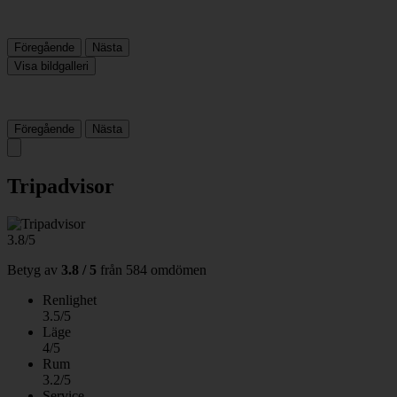
Föregående
Nästa
Visa bildgalleri
Föregående
Nästa
Tripadvisor
3.8/5
Betyg av
3.8 / 5
från
584 omdömen
Renlighet
3.5/5
Läge
4/5
Rum
3.2/5
Service