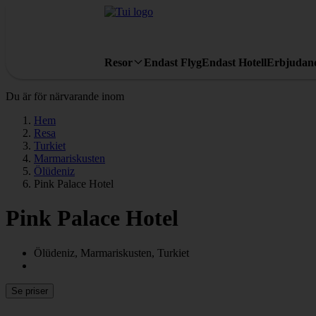
Resor
Endast Flyg
Endast Hotell
Erbjudan
Du är för närvarande inom
Hem
Resa
Turkiet
Marmariskusten
Ölüdeniz
Pink Palace Hotel
Pink Palace Hotel
Ölüdeniz, Marmariskusten, Turkiet
Se priser