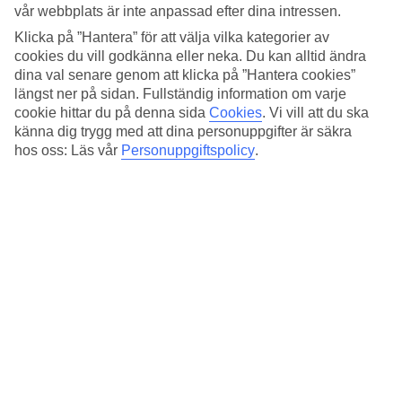
ca 1 timme och 30 min
vår webbplats är inte anpassad efter dina intressen.
Klicka på ”Hantera” för att välja vilka kategorier av
Medeltemperatur i Ölüdeniz
cookies du vill godkänna eller neka. Du kan alltid ändra
dina val senare genom att klicka på ”Hantera cookies”
Föregående
längst ner på sidan. Fullständig information om varje
cookie hittar du på denna sida
Cookies
.
Vi vill att du ska
Jan
känna dig trygg med att dina personuppgifter är säkra
hos oss: Läs vår
Personuppgiftspolicy
.
15
°
C
Natt:
6
°C
Regnfria dagar:
21
Feb
15
°
C
Natt:
6
°C
Regnfria dagar:
18