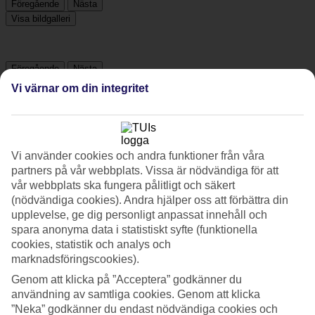
Föregående
Nästa
Visa bildgalleri
Föregående
Nästa
Vi värnar om din integritet
Om hotellet
3*
Vi använder cookies och andra funktioner från våra
Officiell klassificering
partners på vår webbplats. Vissa är nödvändiga för att
Det 3,5-stjärniga hotellet Monastery Suites Hotel i Ölü Deniz är ett
vår webbplats ska fungera pålitligt och säkert
hotell med bar, WiFi och pool. Är barnen med på resan finns
(nödvändiga cookies). Andra hjälper oss att förbättra din
barnklubb/miniklubb, barnpool och lekplats. På området finns det
upplevelse, ge dig personligt anpassat innehåll och
parkeringsmöjligheter. Följande kreditkort accepteras på hotellet:
spara anonyma data i statistiskt syfte (funktionella
Visa.
cookies, statistik och analys och
Snabbfakta
marknadsföringscookies).
Genom att klicka på ”Acceptera” godkänner du
Utomhuspool
användning av samtliga cookies. Genom att klicka
Ja
”Neka” godkänner du endast nödvändiga cookies och
Transfertid