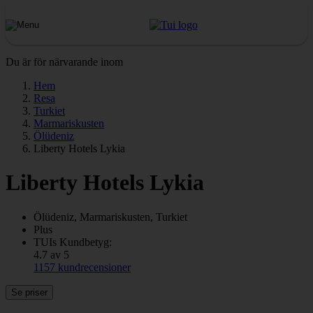
Du är för närvarande inom
Hem
Resa
Turkiet
Marmariskusten
Ölüdeniz
Liberty Hotels Lykia
Liberty Hotels Lykia
Ölüdeniz, Marmariskusten, Turkiet
Plus
TUIs Kundbetyg:
4.7 av 5
1157 kundrecensioner
Se priser