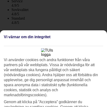
Service
4.9/5
Sovkvalitet
4.8/5
Standard
4.8/5
Om hotellet
Vi värnar om din integritet
5*
Officiell klassificering
WiFi
Vi använder cookies och andra funktioner från våra
All Inclusive i en vacker omgivning
partners på vår webbplats. Vissa är nödvändiga för att
Liberty Hotels Lykia har ett idylliskt läge i Ölüdeniz, mellan de
vår webbplats ska fungera pålitligt och säkert
grönklädda bergen och det turkosa havet. Det här är hotellet för dig
(nödvändiga cookies). Andra hjälper oss att förbättra din
som vill ha mängder av aktiveter, en vattenpark och flera pooler.
upplevelse, ge dig personligt anpassat innehåll och
Dessutom finns en strand som är speciellt anpassad för barnen, och
spara anonyma data i statistiskt syfte (funktionella
självklart ingår All Inclusive.
cookies, statistik och analys och
marknadsföringscookies).
På Liberty Hotels Lykia bor du i moderna rum, cirka 10 minuters
taxiresa från Ölüdeniz centrum.
Genom att klicka på ”Acceptera” godkänner du
användning av samtliga cookies. Genom att klicka