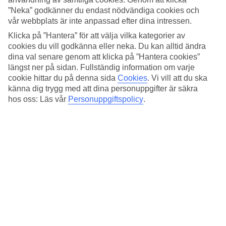
Pooler i terrasser – som vid Pamukkale
”Neka” godkänner du endast nödvändiga cookies och
vår webbplats är inte anpassad efter dina intressen.
Här finns pooler så att det räcker och blir över, där vissa är endast
för vuxna. Ett poolområde är byggt i olika nivåer, med inspiration
Klicka på ”Hantera” för att välja vilka kategorier av
från de kända kalkstensterrasserna i Pamukkale. Hotellets vattenpark
cookies du vill godkänna eller neka. Du kan alltid ändra
hittar du uppe på kullen. Här kan du svischa fram i
dina val senare genom att klicka på ”Hantera cookies”
vattenrutschkanor med pinjeträdskogen alldeles inpå.
längst ner på sidan. Fullständig information om varje
Privat strand med kid’s beach
cookie hittar du på denna sida
Cookies
.
Vi vill att du ska
känna dig trygg med att dina personuppgifter är säkra
Nedanför hotellet sträcker sig en 650 meter lång strand. Ta ett dopp
hos oss: Läs vår
Personuppgiftspolicy
.
ifrån badbryggorna och slå dig sedan ner under ett halmparasoll.
Följer du träbryggan bort mot berget kommer du till barnens
favoritstrand. Stranden är nämligen anpassad för de minsta i
sällskapet. Detta då den har en skyddande vågbarriär som bidrar till
lugnt vatten.
Fartfyllda dagar
Liberty Hotels Lykia är ett riktigt aktivitetsmecka. Spela en match på
någon av de 19 tennisbanorna, testa klätterväggen eller lär dig dyka.
Det ordnas även beach volleyboll, yoga och basket. Det finns också
ett gym och för barnen erbjuds fotbollsskola.