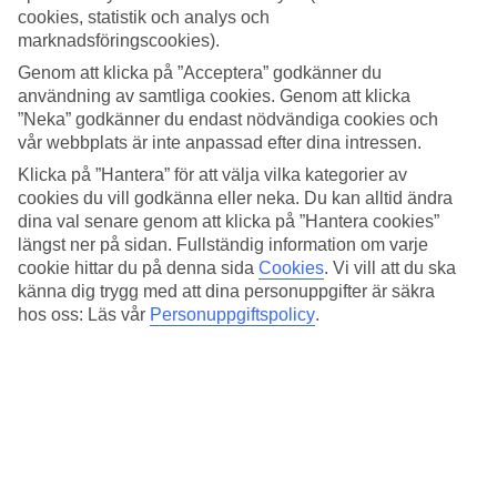
4.4/5
cookies, statistik och analys och
Standard
marknadsföringscookies).
4.7/5
Genom att klicka på ”Acceptera” godkänner du
Om hotellet
användning av samtliga cookies. Genom att klicka
”Neka” godkänner du endast nödvändiga cookies och
4*
vår webbplats är inte anpassad efter dina intressen.
Officiell klassificering
Klicka på ”Hantera” för att välja vilka kategorier av
Det 4-stjärniga hotellet Green Anatolia Club & Hotel i Ölüdeniz är
cookies du vill godkänna eller neka. Du kan alltid ändra
ett hotell med bar, frukostbuffé och WiFi. På hotellet kan du njuta av
dina val senare genom att klicka på ”Hantera cookies”
både massage och bastu. Är barnen med på resan finns barnpool och
längst ner på sidan. Fullständig information om varje
lekplats. På området finns det parkeringsmöjligheter. Hotellet hade
cookie hittar du på denna sida
Cookies
.
Vi vill att du ska
sin senaste renovering år 2003. Följande kreditkort accepteras på
känna dig trygg med att dina personuppgifter är säkra
hotellet: Diners Club, Mastercard och Visa.
hos oss: Läs vår
Personuppgiftspolicy
.
Snabbfakta
Bad/strand
4 km
Utomhuspool/Barnpool
Ja/Ja
Restaurang/Bar
Ja/Ja