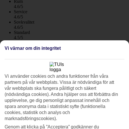
Rum
4.6/5
Service
4.6/5
Sovkvalitet
4.6/5
Standard
4.5/5
Vi värnar om din integritet
Om hotellet
5*
Officiell klassificering
WiFi
Vi använder cookies och andra funktioner från våra
Care Travel
partners på vår webbplats. Vissa är nödvändiga för att
Elegant hotell vid havet för vuxna
vår webbplats ska fungera pålitligt och säkert
(nödvändiga cookies). Andra hjälper oss att förbättra din
TUI BLUE Belek ligger precis vid Bogazkent-stranden utanför
upplevelse, ge dig personligt anpassat innehåll och
Belek. Här får du en lugn semester för vuxna och möjlighet att varva
spara anonyma data i statistiskt syfte (funktionella
aktiviteter och avkoppling vid den 3500 kvadratmeter stora poolen
cookies, statistik och analys och
som når ned till stranden. All Inclusive ingår.
marknadsföringscookies).
TUI BLUE Belek välkomnar gäster från 16 år.
Genom att klicka på ”Acceptera” godkänner du