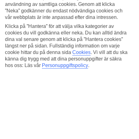
användning av samtliga cookies. Genom att klicka
Hotellet är väldesignat och läget optimalt direkt vid en kilometerlång
”Neka” godkänner du endast nödvändiga cookies och
strand. Föredrar du poolbad tillbringar du dagarna vid den stora
vår webbplats är inte anpassad efter dina intressen.
poolen där broar tar dig till snackbaren i poolens mitt och vidare ner
till stranden.
Klicka på ”Hantera” för att välja vilka kategorier av
cookies du vill godkänna eller neka. Du kan alltid ändra
Tid för varandra
dina val senare genom att klicka på ”Hantera cookies”
längst ner på sidan. Fullständig information om varje
I spa-avdelningen med hamam, inomhuspool och wellness center
cookie hittar du på denna sida
Cookies
.
Vi vill att du ska
kan du och din partner unna er en rad välgörande behandlingar.
Lockar träning finns olika klasser, gym, yoga och tennis.
känna dig trygg med att dina personuppgifter är säkra
hos oss: Läs vår
Personuppgiftspolicy
.
Kulinariska stunder
All Inclusive ingår i resans pris och i bufférestaurangen serverars
turkiska specialiteter och internationellt inspirerade rätter. I
Culinarium serveras à la carte-middagar. Kanske avrundar du dagen
i kaffebaren eller i Sunset Beach bar med Medelhavet som kuliss.
Antal rum : 230
Snabbfakta
Bad/strand