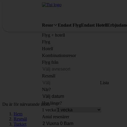
Resor
Endast Flyg
Endast Hotell
Erbjudan
Flyg + hotell
Flyg
Hotell
Kombinationsresor
Flyg från
Resmål
Lista
När?
Hur länge?
Du är för närvarande inom
1 vecka
Hem
Antal resenärer
Resmål
Turkiet