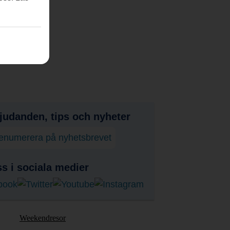
judanden, tips och nyheter
enumerera på nyhetsbrevet
ss i sociala medier
Weekendresor