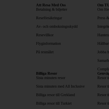
Att Resa Med Oss
Om TU
Betalning & biljetter
Om före
Reseförsäkringar
Press 
Av- och ombokningsskydd
Integri
Resevillkor
Hantera
Flyginformation
Hållbar
På resmålet
Jobba h
Samarbe
Complia
Billiga Resor
Genvä
Sista minuten resor
Resor t
Sista minuten med All Inclusive
Resor t
Billiga resor till Grekland
Resor t
Billiga resor till Turkiet
Resor t