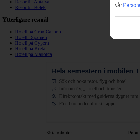
Resor till Antalya
vår
Personu
Resor till Belek
Ytterligare resmål
Hotell på Gran Canaria
Hotell i Spanien
Hotell på Cypern
Hotell på Kreta
Hotell på Mallorca
Hela semestern i mobilen.
L
Sök och boka resor, flyg och hotell
Info om flyg, hotell och transfer
Direktkontakt med guiderna dygnet runt
Få erbjudanden direkt i appen
Sista minuten
Popul