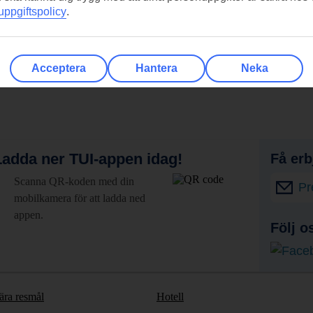
ppgiftspolicy
.
Acceptera
Hantera
Neka
adda ner TUI-appen idag!
Få erb
Scanna QR-koden med din
Pr
mobilkamera för att ladda ned
appen.
Följ o
ära resmål
Hotell