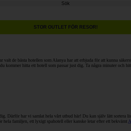
Sök
STOR OUTLET FÖR RESOR!
ar valt de bästa hotellen som Alanya har att erbjuda för att kunna säkerst
du kommer hitta ett hotell som passar just dig. Ta några minuter och hitt
 dig. Därför har vi samlat hela vårt utbud här! Du kan själv lätt sortera li
r hela familjen, ett lyxigt spahotell eller kanske letar efter ett bekvämt
A