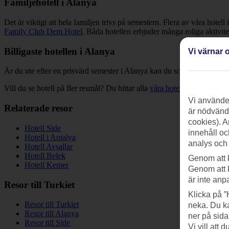
Familjehotell i Alanya
Det är viktigt att hela familjen trivs på semestern. Flera av våra hot
Family Club Dem Hotel
. Båda hotellen erbjuder många roliga aktivit
Billigaste hotellen i Alanya
Vi värnar o
Är du ute efter en prisvärd semester i Alanya kan du sortera listan efter
Vill du se hotell på fler resmål? Du hittar alla
våra hotell
här »
Vi använder
Relaterade resor
är nödvändi
cookies). A
Hotell Side
innehåll oc
Hotell i Antalya
analys och
Hotell Avsallar
Hotell Belek
Genom att 
Hotell Kemer
Genom att 
är inte anp
Resor till Turkiet
Klicka på ”
Resor till Turkiet
neka. Du ka
Resor till Alanya
ner på sida
Resor till Side
Vi vill att