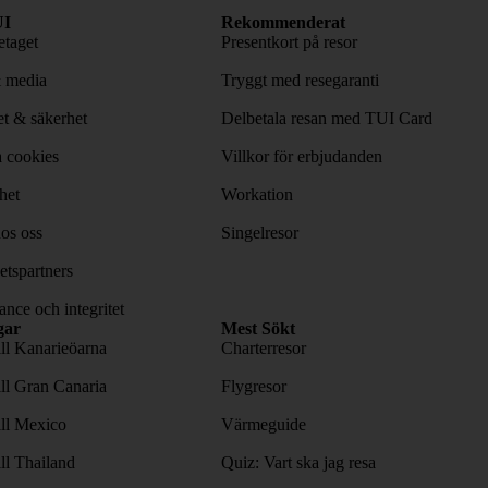
I
Rekommenderat
taget
Presentkort på resor
& media
Tryggt med resegaranti
tet & säkerhet
Delbetala resan med TUI Card
 cookies
Villkor för erbjudanden
het
Workation
os oss
Singelresor
tspartners
nce och integritet
gar
Mest Sökt
ill Kanarieöarna
Charterresor
ill Gran Canaria
Flygresor
ill Mexico
Värmeguide
ill Thailand
Quiz: Vart ska jag resa