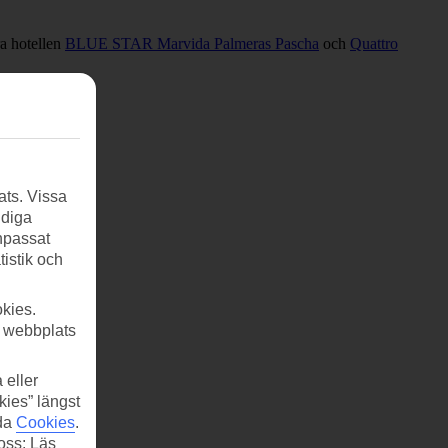
ra hotellen
BLUE STAR Marvida Palmeras Pascha
och
Quattro
ats. Vissa
ndiga
anpassat
tistik och
kies.
r webbplats
 eller
kies” längst
ida
Cookies
.
 oss: Läs