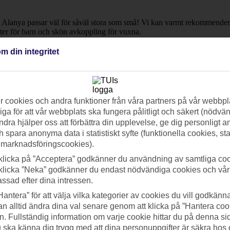
ell i Alanya passar väl för såväl stora som små! Vi kan varmt rekommende
eter för barn och skön avkoppling för vuxna.
m din integritet
 lägsta till högsta pris på just de datum du är intresserad av.
 cookies och andra funktioner från våra partners på vår webbpl
ga för att vår webbplats ska fungera pålitligt och säkert (nödvä
ndra hjälper oss att förbättra din upplevelse, ge dig personligt 
h spara anonyma data i statistiskt syfte (funktionella cookies, sta
 marknadsföringscookies).
klicka på ”Acceptera” godkänner du användning av samtliga coo
klicka ”Neka” godkänner du endast nödvändiga cookies och vå
assad efter dina intressen.
Hantera” för att välja vilka kategorier av cookies du vill godkänna
n alltid ändra dina val senare genom att klicka på ”Hantera coo
n. Fullständig information om varje cookie hittar du på denna s
 du ska känna dig trygg med att dina personuppgifter är säkra hos