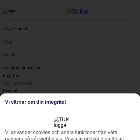
Flyg + hotell
Flyg
Hotell
Kombinationsresor
Flyg från
Resmål
Lista
Vi värnar om din integritet
När?
Hur länge?
1 vecka
Vi använder cookies och andra funktioner från våra
Antal resenärer
partners på vår webbplats. Vissa är nödvändiga för att