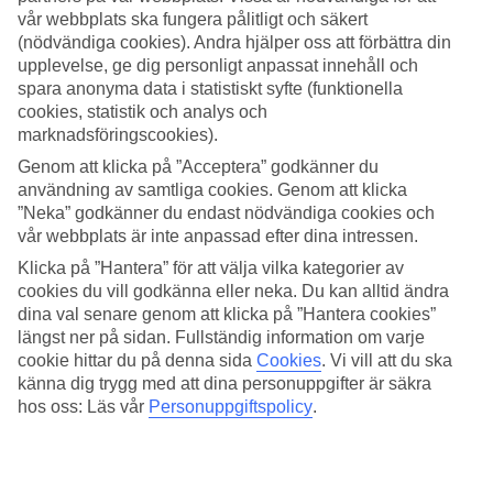
vår webbplats ska fungera pålitligt och säkert
Sök
(nödvändiga cookies). Andra hjälper oss att förbättra din
upplevelse, ge dig personligt anpassat innehåll och
spara anonyma data i statistiskt syfte (funktionella
cookies, statistik och analys och
Du är för närvarande inom
marknadsföringscookies).
Genom att klicka på ”Acceptera” godkänner du
Hem
användning av samtliga cookies. Genom att klicka
Resmål
Tjeckien
”Neka” godkänner du endast nödvändiga cookies och
Sista Minuten
vår webbplats är inte anpassad efter dina intressen.
Klicka på ”Hantera” för att välja vilka kategorier av
Sista Minuten Tjeckien
cookies du vill godkänna eller neka. Du kan alltid ändra
dina val senare genom att klicka på ”Hantera cookies”
längst ner på sidan. Fullständig information om varje
Här hittar du våra sista minuten-resor som
Tjeckien
har att erbjuda.
Smidiga och billiga paketresor som tar dig till värmen. På vissa av
cookie hittar du på denna sida
Cookies
.
Vi vill att du ska
våra sista minuten-resor ingår
All Inclusive
medan andra
känna dig trygg med att dina personuppgifter är säkra
erbjudanden är av mer avskalad karaktär - här finns något för alla
hos oss: Läs vår
Personuppgiftspolicy
.
smaker och plånböcker.
Hotelltips