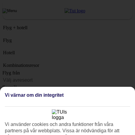
Flyg + hotell
Flyg
Hotell
Kombinationsresor
Flyg från
Resmål
Lista
Vi värnar om din integritet
När?
Hur länge?
1 vecka
Vi använder cookies och andra funktioner från våra
partners på vår webbplats. Vissa är nödvändiga för att
Antal resenärer