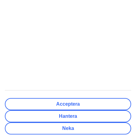
Resmål
Rensa
Klar
Avresedatum
Må
Ti
On
To
Fr
Lö
Sö
Hur flexibelt är avresedatumet?
Endast valt datum
+/- 3 Dagar
+/- 7 Dagar
+/- 14 Dagar
Rensa
Klar
Antal resenärer
Antal rum
Välj åt mig
Acceptera
Vuxna
2
Hantera
Barn (0-17)
0
Neka
Rensa