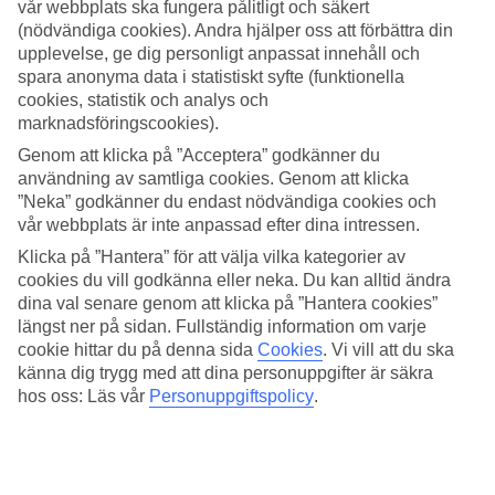
vår webbplats ska fungera pålitligt och säkert
(nödvändiga cookies). Andra hjälper oss att förbättra din
Sök
upplevelse, ge dig personligt anpassat innehåll och
spara anonyma data i statistiskt syfte (funktionella
cookies, statistik och analys och
marknadsföringscookies).
Du är för närvarande inom
Genom att klicka på ”Acceptera” godkänner du
Hem
användning av samtliga cookies. Genom att klicka
Resmål
”Neka” godkänner du endast nödvändiga cookies och
Tjeckien
vår webbplats är inte anpassad efter dina intressen.
Hotell
Klicka på ”Hantera” för att välja vilka kategorier av
Hotell Tjeckien
cookies du vill godkänna eller neka. Du kan alltid ändra
dina val senare genom att klicka på ”Hantera cookies”
längst ner på sidan. Fullständig information om varje
Här hittar du hela vårt utbud av hotell på
resmålet Tjeckien
. Vi har
cookie hittar du på denna sida
Cookies
.
Vi vill att du ska
valt de bästa hotellen som Tjeckien har att erbjuda för att kunna
känna dig trygg med att dina personuppgifter är säkra
säkerställa att din semester blir så bra som möjligt. Oavsett om du
hos oss: Läs vår
Personuppgiftspolicy
.
reser själv, med familjen, hela tjocka släkten eller kompisgänget är vi
säkra på att du kommer hitta ett hotell som passar just dig. Ta några
minuter och hitta just ditt drömhotell!
Hotelltips