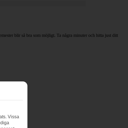
emester blir så bra som möjligt. Ta några minuter och hitta just ditt
ats. Vissa
ndiga