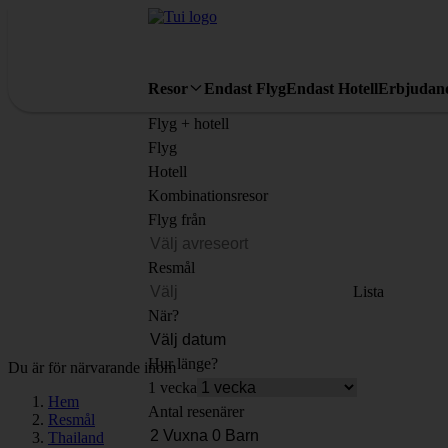
Resor
Endast Flyg
Endast Hotell
Erbjudan
Flyg + hotell
Flyg
Hotell
Kombinationsresor
Flyg från
Resmål
Lista
När?
Hur länge?
Du är för närvarande inom
1 vecka
Hem
Antal resenärer
Resmål
Thailand