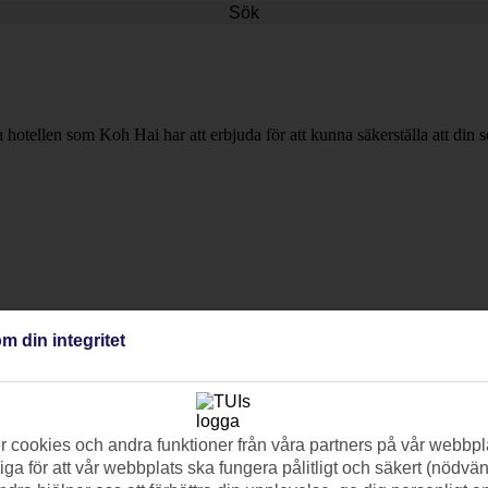
Sök
ta hotellen som Koh Hai har att erbjuda för att kunna säkerställa att din s
m din integritet
 cookies och andra funktioner från våra partners på vår webbpl
ga för att vår webbplats ska fungera pålitligt och säkert (nödvä