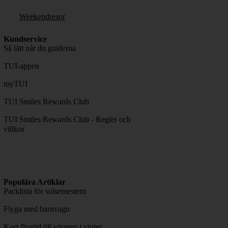
Weekendresor
Kundservice
Så lätt når du guiderna
TUI-appen
myTUI
TUI Smiles Rewards Club
TUI Smiles Rewards Club - Regler och
villkor
Populära Artiklar
Packlista för solsemestern
Flyga med barnvagn
Kort flygtid till värmen i vinter