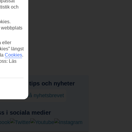
anpassat
tistik och
kies.
r webbplats
 eller
kies” längst
ida
Cookies
.
 oss: Läs
judanden, tips och nyheter
enumerera på nyhetsbrevet
ss i sociala medier