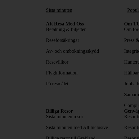
Sista minuten
Popul
Att Resa Med Oss
Om TU
Betalning & biljetter
Om före
Reseförsäkringar
Press 
Av- och ombokningsskydd
Integri
Resevillkor
Hantera
Flyginformation
Hållbar
På resmålet
Jobba h
Samarbe
Complia
Billiga Resor
Genvä
Sista minuten resor
Resor t
Sista minuten med All Inclusive
Resor t
Billiga resor till Grekland
Resor t