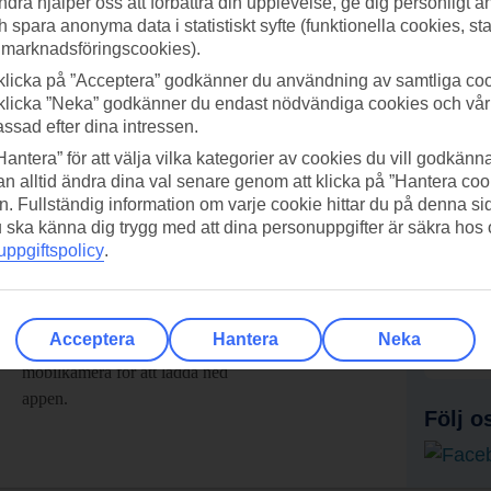
ndra hjälper oss att förbättra din upplevelse, ge dig personligt 
h spara anonyma data i statistiskt syfte (funktionella cookies, sta
 marknadsföringscookies).
klicka på ”Acceptera” godkänner du användning av samtliga coo
klicka ”Neka” godkänner du endast nödvändiga cookies och vå
assad efter dina intressen.
Hantera” för att välja vilka kategorier av cookies du vill godkänna
n alltid ändra dina val senare genom att klicka på ”Hantera coo
n. Fullständig information om varje cookie hittar du på denna s
 du ska känna dig trygg med att dina personuppgifter är säkra hos
ppgiftspolicy
.
adda ner TUI-appen idag!
Få erb
Acceptera
Hantera
Neka
Scanna QR-koden med din
Pr
mobilkamera för att ladda ned
appen.
Följ o