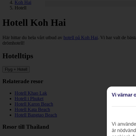
Koh Hai
Hotell
Hotell Koh Hai
Här hittar du hela vårt utbud av
hotell på Koh Hai
. Vi har valt de bäs
drömhotell!
Hotelltips
Flyg + Hotell
Relaterade resor
Hotell Khao Lak
Vi värnar o
Hotell i Phuket
Hotell Karon Beach
Hotell Kata Beach
Hotell Bangtao Beach
Vi använder
Resor till Thailand
är nödvändi