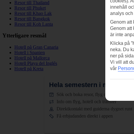
cookies). A
Resor till Thailand
innehåll oc
Resor till Phuket
Resor till Khao Lak
analys och
Resor till Bangkok
Genom att 
Resor till Koh Lanta
Genom att 
är inte anp
Ytterligare resmål
Klicka på ”
Hotell på Gran Canaria
neka. Du ka
Hotell i Spanien
ner på sida
Hotell på Mallorca
Vi vill att
Hotell Playa del Inglés
vår
Personu
Hotell på Kreta
Hela semestern i mobilen.
L
Sök och boka resor, flyg och hotell
Info om flyg, hotell och transfer
Direktkontakt med guiderna dygnet runt
Få erbjudanden direkt i appen