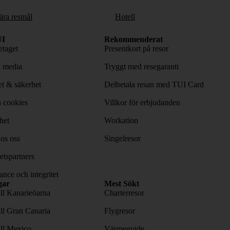
ära resmål
Hotell
I
Rekommenderat
taget
Presentkort på resor
& media
Tryggt med resegaranti
tet & säkerhet
Delbetala resan med TUI Card
 cookies
Villkor för erbjudanden
het
Workation
os oss
Singelresor
tspartners
nce och integritet
gar
Mest Sökt
ill Kanarieöarna
Charterresor
ill Gran Canaria
Flygresor
ill Mexico
Värmeguide