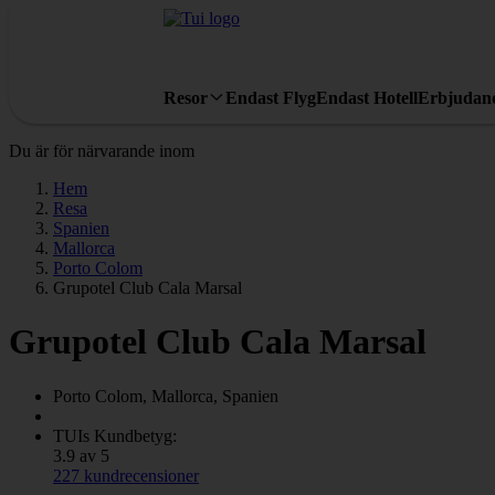
Resor
Endast Flyg
Endast Hotell
Erbjudan
Du är för närvarande inom
Hem
Resa
Spanien
Mallorca
Porto Colom
Grupotel Club Cala Marsal
Grupotel Club Cala Marsal
Porto Colom, Mallorca, Spanien
TUIs Kundbetyg:
3.9 av 5
227 kundrecensioner