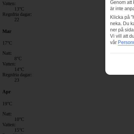
Genom att 
Vatten:
är inte anp
13
°C
Regnfria dagar:
Klicka på ”
22
neka. Du ka
ner på sida
Mar
Vi vill att
vår
Personu
17
°
C
Natt:
8
°C
Vatten:
14
°C
Regnfria dagar:
23
Apr
19
°
C
Natt:
10
°C
Vatten:
15
°C