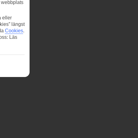
r webbplats
 eller
kies” längst
ida
Cookies
.
 oss: Läs