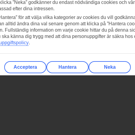
klicka ”Neka” godkänner du endast nödvändiga cookies och vå
assad efter dina intressen.
Hantera” för att välja vilka kategorier av cookies du vill godkänna
n alltid ändra dina val senare genom att klicka på ”Hantera coo
n. Fullständig information om varje cookie hittar du på denna s
 du ska känna dig trygg med att dina personuppgifter är säkra hos
ppgiftspolicy
.
Acceptera
Hantera
Neka