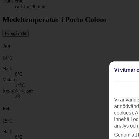
Transfertid
ca 1 tim 30 min
Medeltemperatur i Porto Colom
Föregående
Jan
14
°
C
Natt:
Vi värnar o
6
°C
Vatten:
14
°C
Regnfria dagar:
23
Vi använder
är nödvändi
Feb
cookies). A
innehåll oc
15
°
C
analys och
Natt:
Genom att 
6
°C