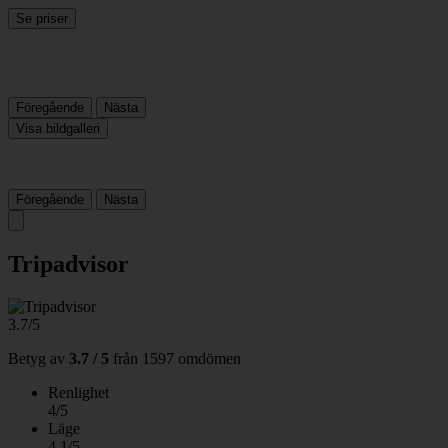
Se priser
Föregående
Nästa
Visa bildgalleri
Föregående
Nästa
Tripadvisor
3.7/5
Betyg av
3.7 / 5
från
1597 omdömen
Renlighet
4/5
Läge
4.1/5