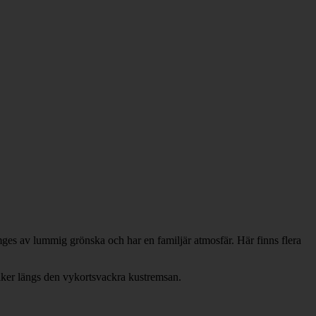
es av lummig grönska och har en familjär atmosfär. Här finns flera
tiker längs den vykortsvackra kustremsan.