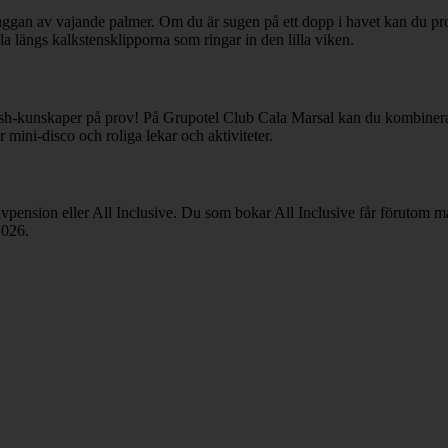
ggan av vajande palmer. Om du är sugen på ett dopp i havet kan du pro
la längs kalkstensklipporna som ringar in den lilla viken.
uash-kunskaper på prov! På Grupotel Club Cala Marsal kan du kombinera 
 mini-disco och roliga lekar och aktiviteter.
vpension eller All Inclusive. Du som bokar All Inclusive får förutom må
2026.