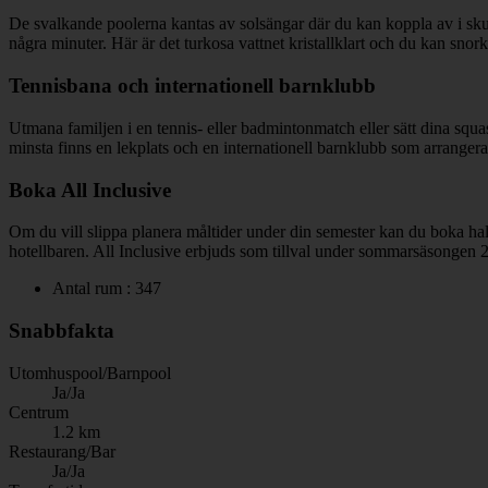
De svalkande poolerna kantas av solsängar där du kan koppla av i sku
några minuter. Här är det turkosa vattnet kristallklart och du kan snork
Tennisbana och internationell barnklubb
Utmana familjen i en tennis- eller badmintonmatch eller sätt dina sq
minsta finns en lekplats och en internationell barnklubb som arrangerar
Boka All Inclusive
Om du vill slippa planera måltider under din semester kan du boka hal
hotellbaren. All Inclusive erbjuds som tillval under sommarsäsongen 
Antal rum : 347
Snabbfakta
Utomhuspool/Barnpool
Ja/Ja
Centrum
1.2 km
Restaurang/Bar
Ja/Ja