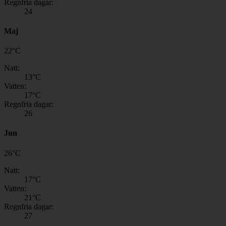
Regnfria dagar:
24
Maj
22
°
C
Natt:
13
°C
Vatten:
17
°C
Regnfria dagar:
26
Jun
26
°
C
Natt:
17
°C
Vatten:
21
°C
Regnfria dagar:
27