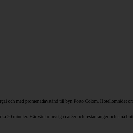
rçal och med promenadavstånd till byn Porto Colom. Hotellområdet omg
cirka 20 minuter. Här väntar mysiga caféer och restauranger och små bu