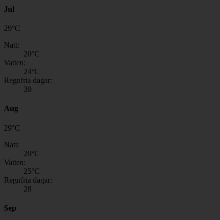
Jul
29
°
C
Natt:
20
°C
Vatten:
24
°C
Regnfria dagar:
30
Aug
29
°
C
Natt:
20
°C
Vatten:
25
°C
Regnfria dagar:
28
Sep