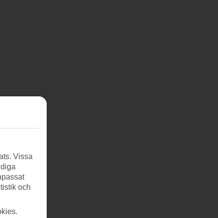
ats. Vissa
ndiga
anpassat
tistik och
kies.