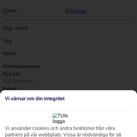
Flyg + hotell
Flyg
Hotell
Kombinationsresor
Flyg från
Resmål
Lista
Vi värnar om din integritet
När?
Hur länge?
1 vecka
Vi använder cookies och andra funktioner från våra
Antal resenärer
partners på vår webbplats. Vissa är nödvändiga för att