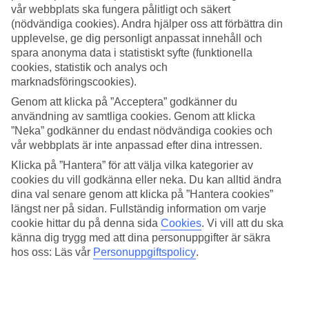
vår webbplats ska fungera pålitligt och säkert
Sök
(nödvändiga cookies). Andra hjälper oss att förbättra din
upplevelse, ge dig personligt anpassat innehåll och
spara anonyma data i statistiskt syfte (funktionella
cookies, statistik och analys och
marknadsföringscookies).
Du är för närvarande inom
Genom att klicka på ”Acceptera” godkänner du
Hem
användning av samtliga cookies. Genom att klicka
Resmål
”Neka” godkänner du endast nödvändiga cookies och
Spanien
Ibiza
vår webbplats är inte anpassad efter dina intressen.
Cala Tarida
Klicka på ”Hantera” för att välja vilka kategorier av
Hotell
cookies du vill godkänna eller neka. Du kan alltid ändra
dina val senare genom att klicka på ”Hantera cookies”
Hotell Cala Tarida
längst ner på sidan. Fullständig information om varje
cookie hittar du på denna sida
Cookies
.
Vi vill att du ska
Här hittar du hela vårt utbud av hotell på resmålet Cala Tarida. Vi
känna dig trygg med att dina personuppgifter är säkra
har valt de bästa hotellen som Cala Tarida har att erbjuda för att
hos oss: Läs vår
Personuppgiftspolicy
.
kunna säkerställa att din semester blir så bra som möjligt. Oavsett
om du reser själv, med familjen, hela tjocka släkten eller
kompisgänget är vi säkra på att du kommer hitta ett hotell som
passar just dig. Ta några minuter och hitta just ditt drömhotell!