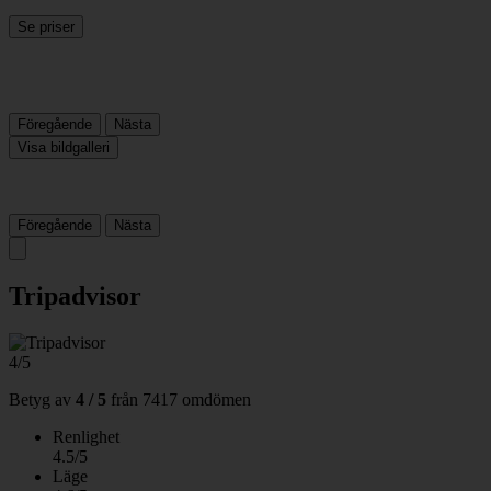
Se priser
Föregående
Nästa
Visa bildgalleri
Föregående
Nästa
Tripadvisor
4/5
Betyg av
4 / 5
från
7417 omdömen
Renlighet
4.5/5
Läge