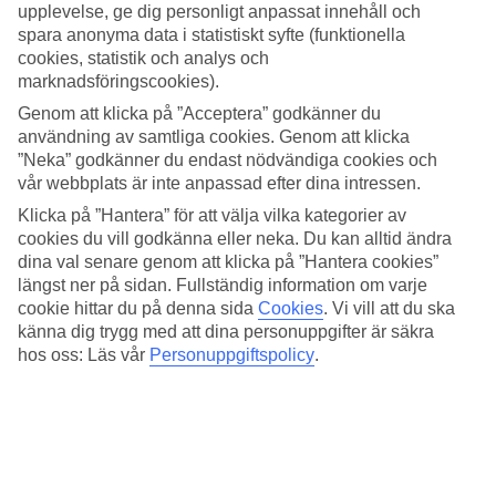
upplevelse, ge dig personligt anpassat innehåll och
Till den småstadslika semesterorten Corralejo tar du dig med taxi
spara anonyma data i statistiskt syfte (funktionella
eller lokalbuss på 10 minuter. I närheten av hotellet ligger
cookies, statistik och analys och
stranddelen Flag Beach med surfskolor.
marknadsföringscookies).
Havsutsikt eller familjerum
Genom att klicka på ”Acceptera” godkänner du
användning av samtliga cookies. Genom att klicka
Här bor du antingen i huvudbyggnaden som bjuder på otroliga vyer
”Neka” godkänner du endast nödvändiga cookies och
över havet och sanddynerna, eller den lugna Annex-delen där
vår webbplats är inte anpassad efter dina intressen.
familjerummen ligger utspridda i låga byggnader. Den kallas även
för Village-delen. Här har du nära till barnpoolerna, barnklubb och
Klicka på ”Hantera” för att välja vilka kategorier av
lekpark. Båda delarna av hotellet har en varsin bufférestaurang, så
cookies du vill godkänna eller neka. Du kan alltid ändra
du kan välja den som passar bäst.
dina val senare genom att klicka på ”Hantera cookies”
längst ner på sidan. Fullständig information om varje
Kanariska och asiatiska menyer
cookie hittar du på denna sida
Cookies
.
Vi vill att du ska
känna dig trygg med att dina personuppgifter är säkra
All Inclusive ingår och i de två huvudrestaurangerna serveras
hos oss: Läs vår
Personuppgiftspolicy
.
buffémåltider På kvällarna är det ofta temabufféer. Vill du ha lite
omväxling finns en asiatisk och en kanarisk à la carte-restaurang.
Två poolområden med stranden intill
Det ena poolområdet ligger omgärdat av rumsbyggnader och det
andra ligger precis vid stranden. Båda poolerna har sin egen