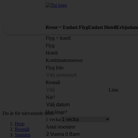
Resor
Endast Flyg
Endast Hotell
Erbjudan
Flyg + hotell
Flyg
Hotell
Kombinationsresor
Flyg från
Resmål
Lista
När?
Hur länge?
Du är för närvarande inom
1 vecka
Hem
Antal resenärer
Resmål
Spanien