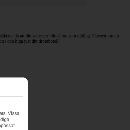
säkerställa att din semester blir så bra som möjligt. Oavsett om du
ter och hitta just ditt drömhotell!
ats. Vissa
ndiga
anpassat