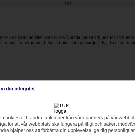
Sök
r valt de bästa hotellen som Costa Dorada har att erbjuda för att kunna 
säkra på att du kommer hitta ett hotell som passar just dig. Ta några minu
m din integritet
 cookies och andra funktioner från våra partners på vår webbpl
ga för att vår webbplats ska fungera pålitligt och säkert (nödvä
ndra hjälper oss att förbättra din upplevelse, ge dig personligt 