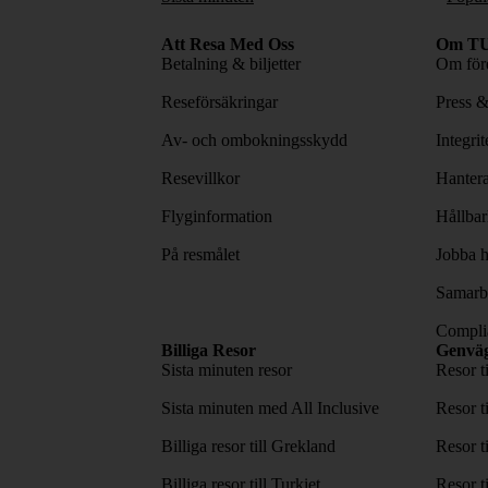
Att Resa Med Oss
Om TU
Betalning & biljetter
Om före
Reseförsäkringar
Press 
Av- och ombokningsskydd
Integri
Resevillkor
Hantera
Flyginformation
Hållbar
På resmålet
Jobba h
Samarbe
Complia
Billiga Resor
Genvä
Sista minuten resor
Resor t
Sista minuten med All Inclusive
Resor t
Billiga resor till Grekland
Resor t
Billiga resor till Turkiet
Resor t