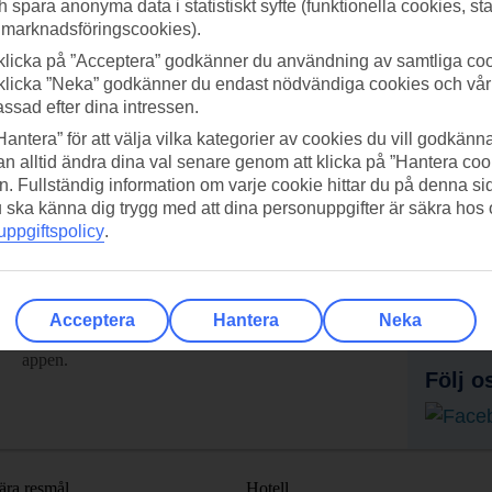
h spara anonyma data i statistiskt syfte (funktionella cookies, sta
 marknadsföringscookies).
klicka på ”Acceptera” godkänner du användning av samtliga coo
klicka ”Neka” godkänner du endast nödvändiga cookies och vå
assad efter dina intressen.
Hantera” för att välja vilka kategorier av cookies du vill godkänna
n alltid ändra dina val senare genom att klicka på ”Hantera coo
n. Fullständig information om varje cookie hittar du på denna s
 du ska känna dig trygg med att dina personuppgifter är säkra hos
ppgiftspolicy
.
adda ner TUI-appen idag!
Få erb
Scanna QR-koden med din
Pr
Acceptera
Hantera
Neka
mobilkamera för att ladda ned
appen.
Följ o
ära resmål
Hotell