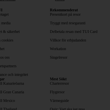
I
Rekommenderat
taget
Presentkort på resor
& media
Tryggt med resegaranti
tet & säkerhet
Delbetala resan med TUI Card
 cookies
Villkor för erbjudanden
het
Workation
os oss
Singelresor
tspartners
nce och integritet
gar
Mest Sökt
ill Kanarieöarna
Charterresor
ill Gran Canaria
Flygresor
ill Mexico
Värmeguide
ill Thailand
Quiz: Vart ska jag resa