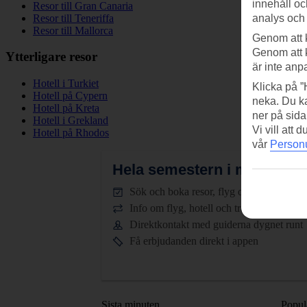
innehåll oc
Resor till Gran Canaria
Resor till Teneriffa
analys och
Resor till Mallorca
Genom att 
Genom att 
Ytterligare resor
är inte anp
Hotell i Turkiet
Klicka på ”
Hotell på Cypern
neka. Du ka
Hotell på Kreta
ner på sida
Hotell i Grekland
Vi vill att
Hotell på Rhodos
vår
Personu
Hela semestern i mobilen.
L
Sök och boka resor, flyg och hotell
Info om flyg, hotell och transfer
Direktkontakt med guiderna dygnet runt
Få erbjudanden direkt i appen
Sista minuten
Popul