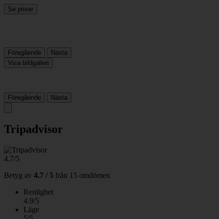
Se priser
Föregående
Nästa
Visa bildgalleri
Föregående
Nästa
Tripadvisor
4.7/5
Betyg av
4.7 / 5
från
15 omdömen
Renlighet
4.9/5
Läge
5/5