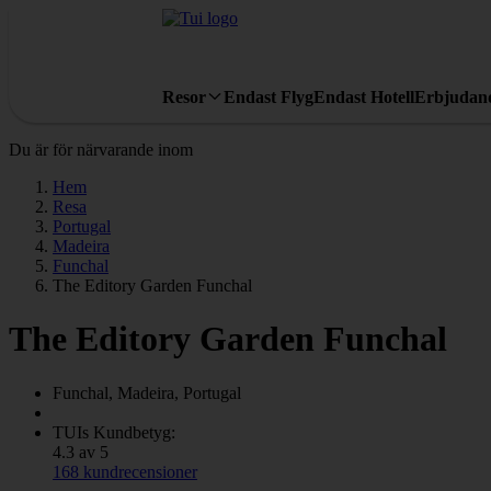
Resor
Endast Flyg
Endast Hotell
Erbjudan
Du är för närvarande inom
Hem
Resa
Portugal
Madeira
Funchal
The Editory Garden Funchal
The Editory Garden Funchal
Funchal, Madeira, Portugal
TUIs Kundbetyg:
4.3 av 5
168 kundrecensioner