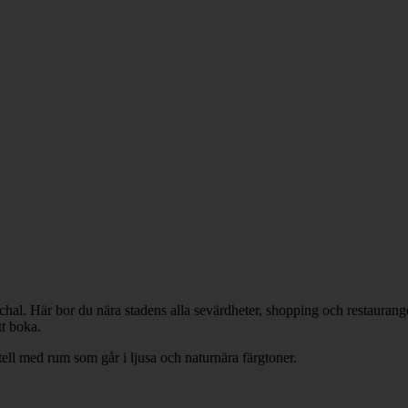
al. Här bor du nära stadens alla sevärdheter, shopping och restauranger
tt boka.
otell med rum som går i ljusa och naturnära färgtoner.