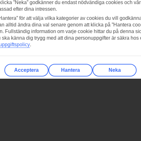
klicka ”Neka” godkänner du endast nödvändiga cookies och vå
assad efter dina intressen.
Hantera” för att välja vilka kategorier av cookies du vill godkänna
n alltid ändra dina val senare genom att klicka på ”Hantera coo
n. Fullständig information om varje cookie hittar du på denna s
 du ska känna dig trygg med att dina personuppgifter är säkra hos
ppgiftspolicy
.
Acceptera
Hantera
Neka