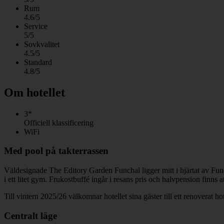
Rum
4.6/5
Service
5/5
Sovkvalitet
4.5/5
Standard
4.8/5
Om hotellet
3*
Officiell klassificering
WiFi
Med pool på takterrassen
Väldesignade The Editory Garden Funchal ligger mitt i hjärtat av Funch
i ett litet gym. Frukostbuffé ingår i resans pris och halvpension finns a
Till vintern 2025/26 välkomnar hotellet sina gäster till ett renoverat h
Centralt läge