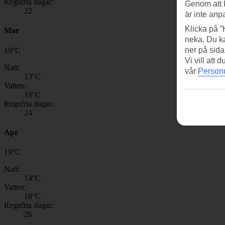
Regnfria dagar:
Genom att 
22
är inte anp
Klicka på ”
Mar
neka. Du ka
ner på sida
19
°
C
Vi vill att
Natt:
vår
Personu
13
°C
Vatten:
18
°C
Regnfria dagar:
24
Apr
19
°
C
Natt:
14
°C
Vatten:
18
°C
Regnfria dagar:
26