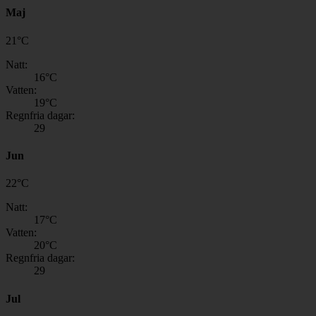
Maj
21
°
C
Natt:
16
°C
Vatten:
19
°C
Regnfria dagar:
29
Jun
22
°
C
Natt:
17
°C
Vatten:
20
°C
Regnfria dagar:
29
Jul