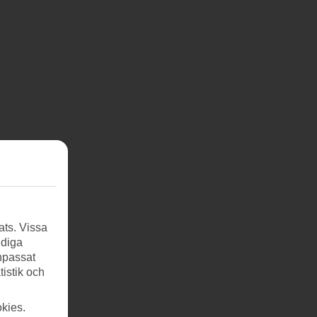
ats. Vissa
ndiga
anpassat
tistik och
kies.