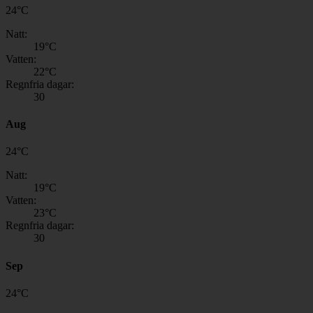
24
°
C
Natt:
19
°C
Vatten:
22
°C
Regnfria dagar:
30
Aug
24
°
C
Natt:
19
°C
Vatten:
23
°C
Regnfria dagar:
30
Sep
24
°
C