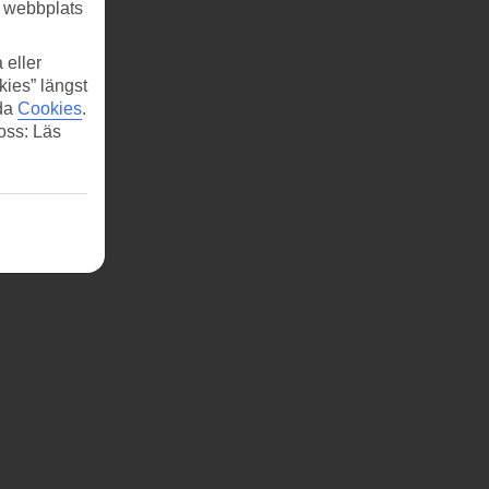
r webbplats
 eller
kies” längst
ida
Cookies
.
 oss: Läs