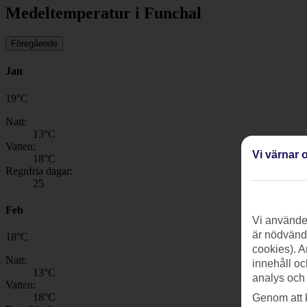
Medeltemperatur i Funchal
Föregående
Jan
19
°
C
Natt:
13
°C
Vatten:
Vi värnar o
18
°C
Regnfria dagar:
25
Feb
Vi använder
är nödvändi
18
°
C
cookies). A
Natt:
innehåll oc
13
°C
analys och
Vatten:
18
°C
Genom att 