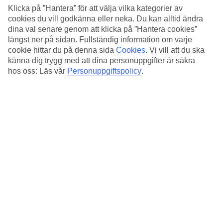
Albufeira 6 mil bort. Parkering finns på hotellet utan kostnad.
Klicka på ”Hantera” för att välja vilka kategorier av
cookies du vill godkänna eller neka. Du kan alltid ändra
Två pooler och eget spa
dina val senare genom att klicka på ”Hantera cookies”
längst ner på sidan. Fullständig information om varje
Till sandstranden Meia Praia är det ca 800 m. Föredrar du poolbad
har hotellet två poolområden. Vill du träna finns gym på hotellet i
cookie hittar du på denna sida
Cookies
.
Vi vill att du ska
Marina Spa. Där hittar du även inomhuspool och kan beställa
känna dig trygg med att dina personuppgifter är säkra
massage och olika behandlingar.
hos oss: Läs vår
Personuppgiftspolicy
.
Två supermarkets ligger nära hotellet.
Antal lägenheter : 141
Snabbfakta
Bad/strand
800 m
Utomhuspool/Barnpool
Ja/Ja
Centrum/Shopping
800 m/500 m
Restaurang/Bar
Ja/Ja
Transfertid
ca 1 tim 15 min