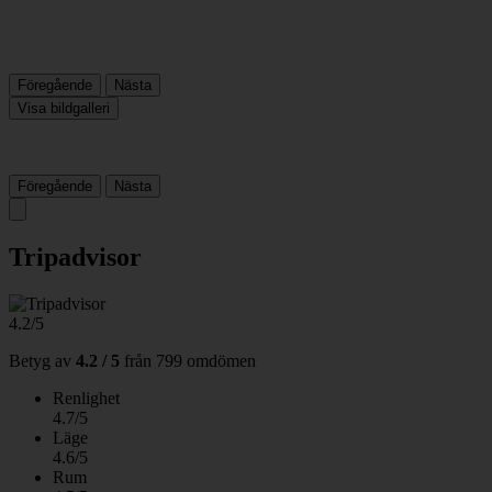
Föregående
Nästa
Visa bildgalleri
Föregående
Nästa
Tripadvisor
4.2/5
Betyg av
4.2 / 5
från
799 omdömen
Renlighet
4.7/5
Läge
4.6/5
Rum