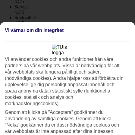
4.5/5
Service
4.3/5
Sovkvalitet
4.3/5
Standard
Vi värnar om din integritet
4.1/5
Om hotellet
Vi använder cookies och andra funktioner från våra
4*
Officiell klassificering
partners på vår webbplats. Vissa är nödvändiga för att
WiFi
vår webbplats ska fungera pålitligt och säkert
(nödvändiga cookies). Andra hjälper oss att förbättra din
Stora lägenheter vid Lagos marina
upplevelse, ge dig personligt anpassat innehåll och
spara anonyma data i statistiskt syfte (funktionella
Marina Club Lagos Resort har ett bra läge vid Lagos marina, med
cookies, statistik och analys och
promenadavstånd till stranden och shopping. Hotellet har två pooler,
marknadsföringscookies).
spa och gym. Alla lägenheter på Marina Club Lagos Resort är stora
och ljust inredda. Välj mellan 1–4 rum, de största på över 160 m².
Genom att klicka på ”Acceptera” godkänner du
användning av samtliga cookies. Genom att klicka
Centrala Lagos med restauranger och butiker ligger en kort
”Neka” godkänner du endast nödvändiga cookies och
promenad bort, korsa någon av broarna vid marinan och du är där.
Hyr du bil
har Algarve mycket att upptäcka, som grannstaden
vår webbplats är inte anpassad efter dina intressen.