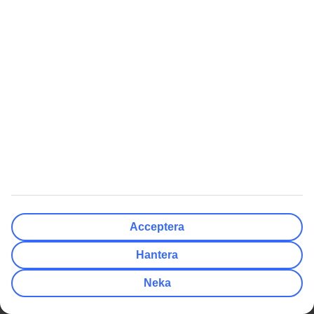
Villkor för erbjudanden
TUI Smiles Rewards Club
Workation
TUI Smiles Rewards Club -
Regler och villkor
Singelresor
Billiga Resor
Genvägar
Sista minuten resor
Resor till Kanarieöarna
Sista minuten med All Inclusive
Resor till Gran Canaria
Billiga resor till Grekland
Resor till Mexico
Billiga resor till Turkiet
Resor till Thailand
Billiga resor till Kroatien
Resor till Grekland
Billiga resor till Thailand
Resor till Spanien
Mest Sökt
Populära Artiklar
Acceptera
Charterresor
Packlista för solsemestern
Flygresor
Flyga med barnvagn
Hantera
Värmeguide
Kort flygtid till värmen i vinter
Neka
Quiz: Vart ska jag resa
Billiga länder att semestra i