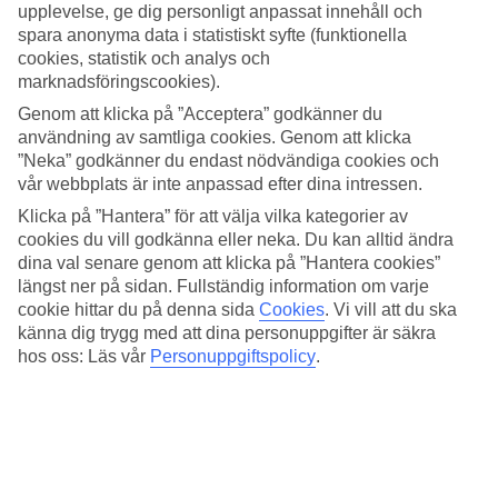
gångavstånd till områdets små matställen och butiker. Härifrån är det
upplevelse, ge dig personligt anpassat innehåll och
enkelt att göra korta turer när du vill utforska omgivningarna.
spara anonyma data i statistiskt syfte (funktionella
cookies, statistik och analys och
Pooler och strandläge
marknadsföringscookies).
Poolområdet ligger inbäddat i grönska med en stor pool för simturer
Genom att klicka på ”Acceptera” godkänner du
och en mindre pool för barn. Härifrån öppnar sig vyer över kusten,
användning av samtliga cookies. Genom att klicka
vilket ger en fin inramning till tiden vid poolen. Vill du bada i havet
”Neka” godkänner du endast nödvändiga cookies och
leder en kort promenad ner till sandstranden nedanför hotellet, så det
vår webbplats är inte anpassad efter dina intressen.
är enkelt att växla mellan strand och pool under dagen.
Klicka på ”Hantera” för att välja vilka kategorier av
Träning och aktiviteter
cookies du vill godkänna eller neka. Du kan alltid ändra
dina val senare genom att klicka på ”Hantera cookies”
På hotellet finns ett gym om du vill börja dagen i ett aktivt tempo.
längst ner på sidan. Fullständig information om varje
Du kan också hyra cykel i receptionen och följa kustvägarna för att
cookie hittar du på denna sida
Cookies
.
Vi vill att du ska
se mer av omgivningarna. Spelar du golf finns möjlighet att lägga in
känna dig trygg med att dina personuppgifter är säkra
en runda på en bana i närheten. I spaområdet väntar inomhuspool,
hos oss: Läs vår
Personuppgiftspolicy
.
bastu och ångbad när du vill koppla av en stund.
Antal rum : 202
Snabbfakta
Bad/strand