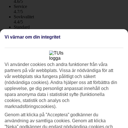
4.6/5
Service
4.7/5
Sovkvalitet
4.4/5
Standard
4.6/5
Vi värnar om din integritet
Om hotellet
3*
Officiell klassificering
Vi använder cookies och andra funktioner från våra
WiFi
partners på vår webbplats. Vissa är nödvändiga för att
vår webbplats ska fungera pålitligt och säkert
Rymliga lägenheter nära havet
(nödvändiga cookies). Andra hjälper oss att förbättra din
upplevelse, ge dig personligt anpassat innehåll och
Lägenhetshotellet 3HB Falesia Garden ligger nära Falesiastranden i
badorten Olhos d'Agua väster om Albufeira. Här bor du i rymliga
spara anonyma data i statistiskt syfte (funktionella
lägenheter nära shopping, restauranger och bad. Albufeira, en av
cookies, statistik och analys och
Algarves större städer, ligger en kort taxiresa bort.
marknadsföringscookies).
Hotellet har ett bra läge, hög service och passar både par och
Genom att klicka på ”Acceptera” godkänner du
familjer.
användning av samtliga cookies. Genom att klicka
”Neka” godkänner du endast nödvändiga cookies och