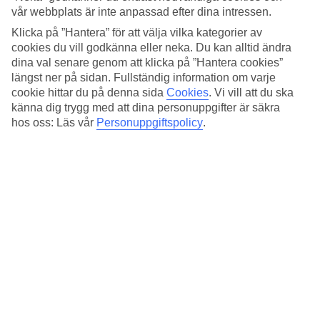
WiFi, Pool och massage
vår webbplats är inte anpassad efter dina intressen.
Klicka på ”Hantera” för att välja vilka kategorier av
Poolområdet på Falesia Garden består av en huvudpool och en
separat barnpool. Här hittar du solsängar och har utsikt över
cookies du vill godkänna eller neka. Du kan alltid ändra
Atlanten. Blir du törstig finns en poolbar. Utöver skönt poolhäng
dina val senare genom att klicka på ”Hantera cookies”
finns flera alternativ på hotellet. Några exempel:
längst ner på sidan. Fullständig information om varje
cookie hittar du på denna sida
Cookies
.
Vi vill att du ska
Lobbybar och restaurang
känna dig trygg med att dina personuppgifter är säkra
Lekplats och spelrum med olika tv-spel
Massage
hos oss: Läs vår
Personuppgiftspolicy
.
WiFi inom hela hotellet
Antal lägenheter : 144
Snabbfakta
Bad/strand
150 m
Utomhuspool/Barnpool
Ja/Ja
Centrum/Shopping
7 km/500 m
Restaurang/Bar
Ja/Ja
Transfertid