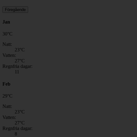
Föregående
Jan
30
°
C
Natt:
23
°C
Vatten:
27
°C
Regnfria dagar:
11
Feb
29
°
C
Natt:
23
°C
Vatten:
27
°C
Regnfria dagar:
8