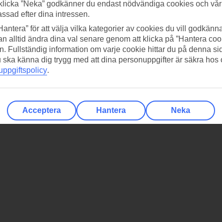
klicka ”Neka” godkänner du endast nödvändiga cookies och vå
assad efter dina intressen.
Hantera” för att välja vilka kategorier av cookies du vill godkänna
n alltid ändra dina val senare genom att klicka på ”Hantera coo
n. Fullständig information om varje cookie hittar du på denna s
 du ska känna dig trygg med att dina personuppgifter är säkra hos
ppgiftspolicy
.
Acceptera
Hantera
Neka