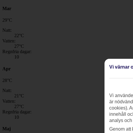
Mar
29
°
C
Natt:
22
°C
Vatten:
27
°C
Regnfria dagar:
10
Vi värnar o
Apr
28
°
C
Natt:
Vi använder
21
°C
Vatten:
är nödvändi
27
°C
cookies). A
Regnfria dagar:
innehåll oc
10
analys och
Maj
Genom att 