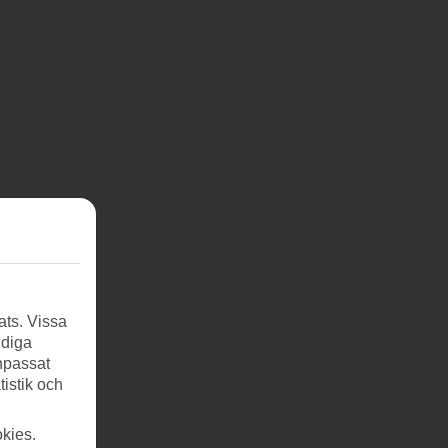
ats. Vissa
ndiga
anpassat
tistik och
kies.