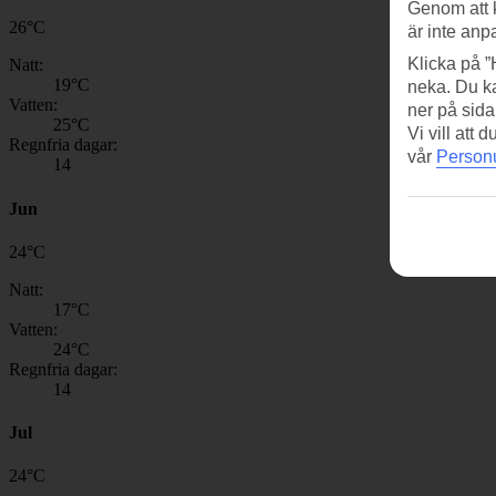
Genom att 
26
°
C
är inte anp
Klicka på ”
Natt:
19
°C
neka. Du ka
Vatten:
ner på sida
25
°C
Vi vill att
Regnfria dagar:
vår
Personu
14
Jun
24
°
C
Natt:
17
°C
Vatten:
24
°C
Regnfria dagar:
14
Jul
24
°
C