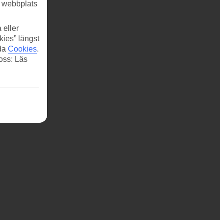
r webbplats
 eller
kies” längst
ida
Cookies
.
 oss: Läs