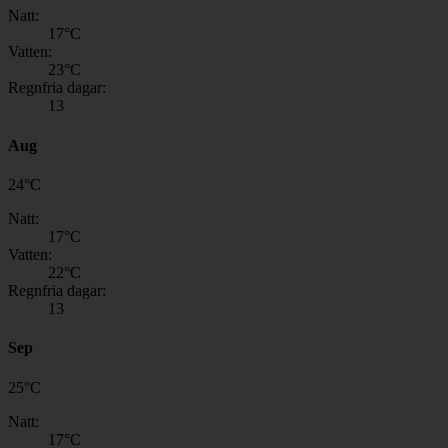
Natt:
17
°C
Vatten:
23
°C
Regnfria dagar:
13
Aug
24
°
C
Natt:
17
°C
Vatten:
22
°C
Regnfria dagar:
13
Sep
25
°
C
Natt:
17
°C