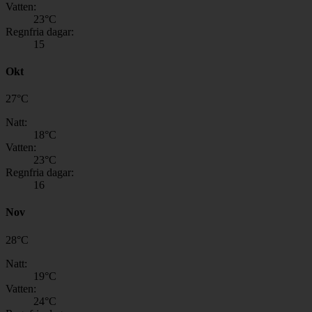
Vatten:
23
°C
Regnfria dagar:
15
Okt
27
°
C
Natt:
18
°C
Vatten:
23
°C
Regnfria dagar:
16
Nov
28
°
C
Natt:
19
°C
Vatten:
24
°C