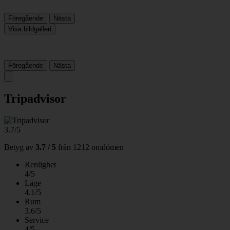
Föregående
Nästa
Visa bildgalleri
Föregående
Nästa
Tripadvisor
3.7/5
Betyg av
3.7 / 5
från
1212 omdömen
Renlighet
4/5
Läge
4.1/5
Rum
3.6/5
Service
4/5