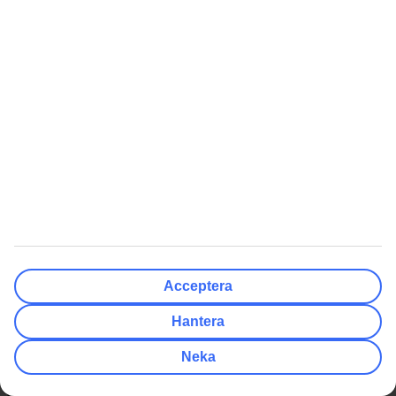
Rekommenderat
Kundservice
Presentkort på resor
Så lätt når du guiderna
Tryggt med resegaranti
TUI-appen
Delbetala resan med TUI Card
myTUI
Villkor för erbjudanden
TUI Smiles Rewards Club
Workation
TUI Smiles Rewards Club -
Regler och villkor
Singelresor
Billiga Resor
Genvägar
Sista minuten resor
Resor till Kanarieöarna
Sista minuten med All Inclusive
Resor till Gran Canaria
Billiga resor till Grekland
Resor till Mexico
Acceptera
Billiga resor till Turkiet
Resor till Thailand
Hantera
Billiga resor till Kroatien
Resor till Grekland
Neka
Billiga resor till Thailand
Resor till Spanien
Mest Sökt
Populära Artiklar
Charterresor
Packlista för solsemestern