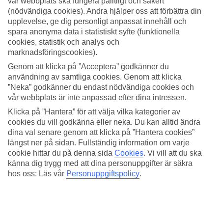
vår webbplats ska fungera pålitligt och säkert
(nödvändiga cookies). Andra hjälper oss att förbättra din
Sök
upplevelse, ge dig personligt anpassat innehåll och
spara anonyma data i statistiskt syfte (funktionella
cookies, statistik och analys och
marknadsföringscookies).
Du är för närvarande inom
Genom att klicka på ”Acceptera” godkänner du
Hem
användning av samtliga cookies. Genom att klicka
Resmål
”Neka” godkänner du endast nödvändiga cookies och
Maldiverna
vår webbplats är inte anpassad efter dina intressen.
Ari Atoll
All Inclusive
Klicka på ”Hantera” för att välja vilka kategorier av
cookies du vill godkänna eller neka. Du kan alltid ändra
All Inclusive Ari Atoll
dina val senare genom att klicka på ”Hantera cookies”
längst ner på sidan. Fullständig information om varje
cookie hittar du på denna sida
Cookies
.
Vi vill att du ska
Hotelltips
känna dig trygg med att dina personuppgifter är säkra
hos oss: Läs vår
Personuppgiftspolicy
.
Flyg + Hotell
Relaterade resor