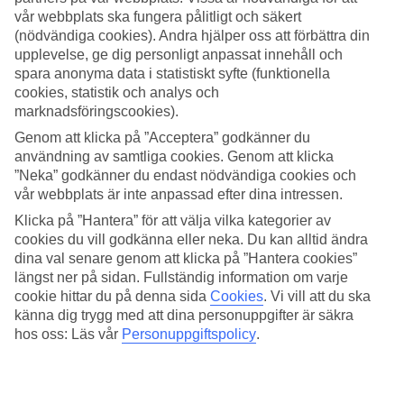
vår webbplats ska fungera pålitligt och säkert
Sök
(nödvändiga cookies). Andra hjälper oss att förbättra din
upplevelse, ge dig personligt anpassat innehåll och
spara anonyma data i statistiskt syfte (funktionella
cookies, statistik och analys och
Du är för närvarande inom
marknadsföringscookies).
Genom att klicka på ”Acceptera” godkänner du
Hem
Resmål
användning av samtliga cookies. Genom att klicka
Lettland
”Neka” godkänner du endast nödvändiga cookies och
Riga
vår webbplats är inte anpassad efter dina intressen.
Sista Minuten
Klicka på ”Hantera” för att välja vilka kategorier av
cookies du vill godkänna eller neka. Du kan alltid ändra
Sista Minuten Riga
dina val senare genom att klicka på ”Hantera cookies”
längst ner på sidan. Fullständig information om varje
Här hittar du våra sista minuten-resor som Riga har att erbjuda.
cookie hittar du på denna sida
Cookies
.
Vi vill att du ska
Smidiga och billiga paketresor som tar dig till värmen. På vissa av
känna dig trygg med att dina personuppgifter är säkra
våra sista minuten-resor ingår
All Inclusive
medan andra
hos oss: Läs vår
Personuppgiftspolicy
.
erbjudanden är av mer avskalad karaktär - här finns något för alla
smaker och plånböcker.
Hotelltips