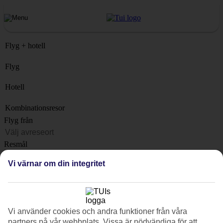
Flyg + hotell
Flyg
Hotell
Kombinationsresor
Flyg från
Resmål
Lista
Vi värnar om din integritet
När?
Hur länge?
1 vecka
Vi använder cookies och andra funktioner från våra
Antal resenärer
partners på vår webbplats. Vissa är nödvändiga för att