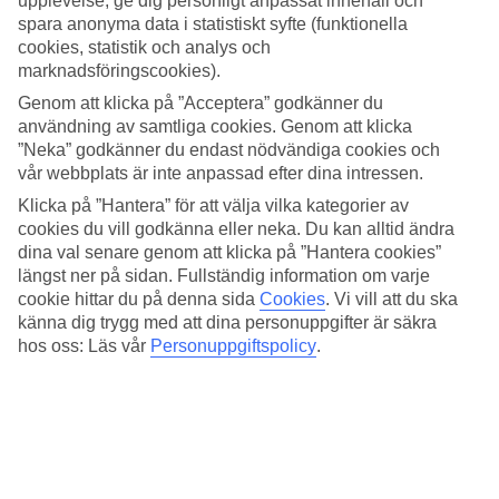
upplevelse, ge dig personligt anpassat innehåll och
Standard
spara anonyma data i statistiskt syfte (funktionella
4.6/5
cookies, statistik och analys och
Om hotellet
marknadsföringscookies).
Genom att klicka på ”Acceptera” godkänner du
WiFi
användning av samtliga cookies. Genom att klicka
”Neka” godkänner du endast nödvändiga cookies och
Vid Kronvalda-parken
vår webbplats är inte anpassad efter dina intressen.
Monika Centrum Hotels ligger i en anrik byggnad intill Kronvalda-
Klicka på ”Hantera” för att välja vilka kategorier av
parken i Riga. Här bor du på ett lugnt läge och kan promenera till
cookies du vill godkänna eller neka. Du kan alltid ändra
den gamla stadsdelen Vecrīga på cirka tio minuter. Rummen har en
dina val senare genom att klicka på ”Hantera cookies”
tradionell inredning och på hotellet finns restaurang och en lobbybar.
längst ner på sidan. Fullständig information om varje
cookie hittar du på denna sida
Cookies
.
Vi vill att du ska
Bara några hundra meter från hotellet ligger också den vackra
känna dig trygg med att dina personuppgifter är säkra
jugendbyggnaden Jūgendstils Rīgā.
hos oss: Läs vår
Personuppgiftspolicy
.
På hotellet finns:
24 h reception
WiFi
AC
Restaurang och bar
Gym