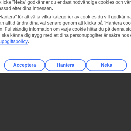
klicka ”Neka” godkänner du endast nödvändiga cookies och vå
assad efter dina intressen.
Hantera” för att välja vilka kategorier av cookies du vill godkänna
n alltid ändra dina val senare genom att klicka på ”Hantera coo
n. Fullständig information om varje cookie hittar du på denna s
 du ska känna dig trygg med att dina personuppgifter är säkra hos
ppgiftspolicy
.
Acceptera
Hantera
Neka