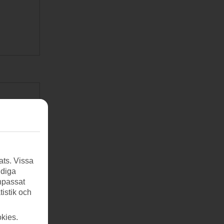
ats. Vissa
ndiga
anpassat
tistik och
kies.