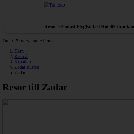
Resor
Endast Flyg
Endast Hotell
Erbjudan
Du är för närvarande inom
Hem
Resmål
Kroatien
Zadar-kusten
Zadar
Resor till Zadar