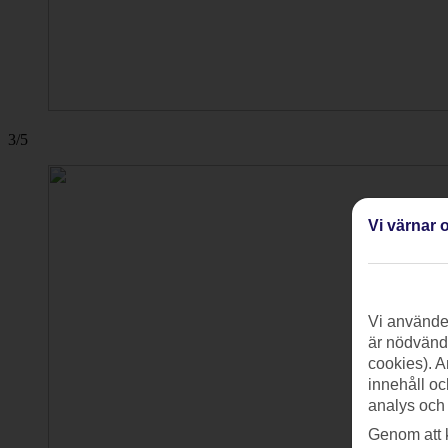
3/5
Vi värnar o
Vi använder
är nödvändi
cookies). A
innehåll oc
analys och
Genom att 