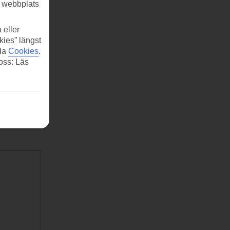
r webbplats
 eller
kies” längst
ida
Cookies
.
 oss: Läs