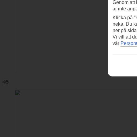
Genom att 
är inte anp
Klicka på ”
neka. Du ka
ner på sida
Vi vill att
vår
Personu
4/5