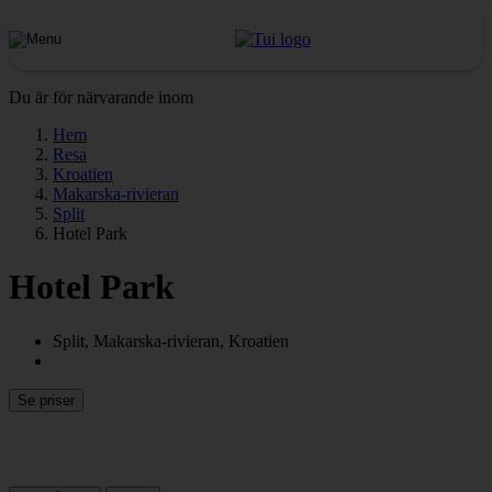
Du är för närvarande inom
Hem
Resa
Kroatien
Makarska-rivieran
Split
Hotel Park
Hotel Park
Split, Makarska-rivieran, Kroatien
Se priser