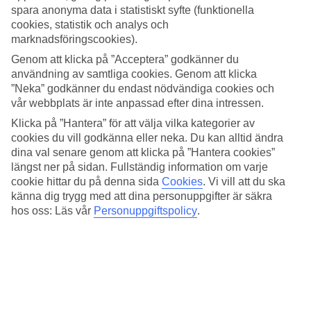
4.7/5
spara anonyma data i statistiskt syfte (funktionella
Standard
cookies, statistik och analys och
4.2/5
marknadsföringscookies).
Om hotellet
Genom att klicka på ”Acceptera” godkänner du
användning av samtliga cookies. Genom att klicka
5*
”Neka” godkänner du endast nödvändiga cookies och
Officiell klassificering
vår webbplats är inte anpassad efter dina intressen.
Klicka på ”Hantera” för att välja vilka kategorier av
Högklassigt med pool
cookies du vill godkänna eller neka. Du kan alltid ändra
dina val senare genom att klicka på ”Hantera cookies”
Högklassiga Hotel Park Split har lyxig atmosfär och ett poolområde
med solterrass som gjort för avkoppling, restaurang, spa, gym och
längst ner på sidan. Fullständig information om varje
skönhetssalong. För dig som vill sätta extra guldkant på semestern.
cookie hittar du på denna sida
Cookies
.
Vi vill att du ska
Närmaste strand ligger ett stenkast bort.
känna dig trygg med att dina personuppgifter är säkra
hos oss: Läs vår
Personuppgiftspolicy
.
Bar, WiFi i allmänna utrymmen, bastu, tvättservice och parkering
finns på Hotel Park Split.
Alla rum har:
AC och centralvärme
Kassafack
Minibar