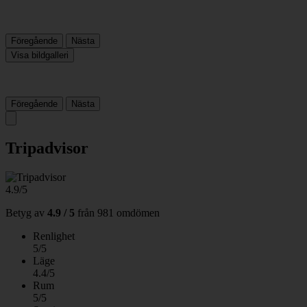
Föregående
Nästa
Visa bildgalleri
Föregående
Nästa
Tripadvisor
4.9/5
Betyg av
4.9 / 5
från
981 omdömen
Renlighet
5/5
Läge
4.4/5
Rum
5/5