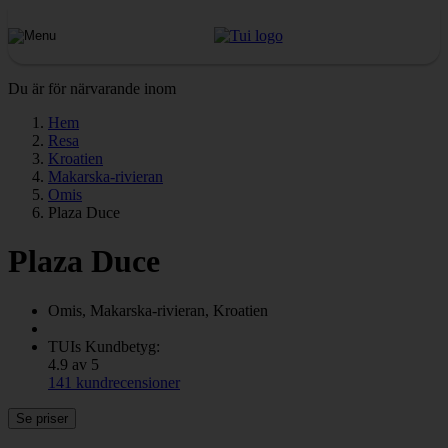
Du är för närvarande inom
Hem
Resa
Kroatien
Makarska-rivieran
Omis
Plaza Duce
Plaza Duce
Omis, Makarska-rivieran, Kroatien
TUIs Kundbetyg:
4.9 av 5
141 kundrecensioner
Se priser