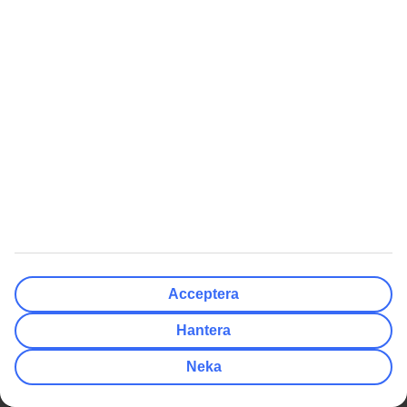
Populära resmål
Hotell
Weekendresor
Att Resa Med Oss
Om TUI
Betalning & biljetter
Om företaget
Reseförsäkringar
Press & media
Av- och ombokningsskydd
Integritet & säkerhet
Resevillkor
Hantera cookies
Acceptera
Flyginformation
Hållbarhet
På resmålet
Jobba hos oss
Hantera
Samarbetspartners
Neka
Compliance och integritet