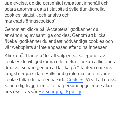
upplevelse, ge dig personligt anpassat innehåll och
Vid poolområdet finns det utrymme för både avkoppling och
spara anonyma data i statistiskt syfte (funktionella
vattenlek. Barnen har en avskild pool där de kan plaska och leka.
cookies, statistik och analys och
Här finns även en jacuzzi där du gärna får ta ett bubbelbad. På en
marknadsföringscookies).
terrass ovanför poolområdet ligger poolbaren där du kan beställa
snacks och dryck. Vill du doppa dig i havet är det bara ett stenkast
Genom att klicka på ”Acceptera” godkänner du
till stranden.
användning av samtliga cookies. Genom att klicka
”Neka” godkänner du endast nödvändiga cookies och
SUP, yoga och cykeluthyrning
vår webbplats är inte anpassad efter dina intressen.
Klicka på ”Hantera” för att välja vilka kategorier av
Om du vill varva pool- och strandhäng med aktiviteter har du
möjlighet att hyra stand up paddle board (SUP) eller delta i yoga.
cookies du vill godkänna eller neka. Du kan alltid ändra
Du kan även hyra cykel på hotellet och utforska de natursköna
dina val senare genom att klicka på ”Hantera cookies”
omgivningarna.
längst ner på sidan. Fullständig information om varje
cookie hittar du på denna sida
Cookies
.
Vi vill att du ska
Två restauranger
känna dig trygg med att dina personuppgifter är säkra
hos oss: Läs vår
Personuppgiftspolicy
.
Hotellet har en buffé- och en à la carte-restaurang som tillagar rätter
med inspiration från Medelhavet. Vill du göra semesterlivet ännu
enklare kan du boka halv- eller helpension som ett extra tillval.
Antal rum : 103
Snabbfakta