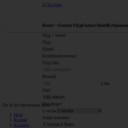
Resor
Endast Flyg
Endast Hotell
Erbjudan
Flyg + hotell
Flyg
Hotell
Kombinationsresor
Flyg från
Resmål
Lista
När?
Hur länge?
Du är för närvarande inom
1 vecka
Hem
Antal resenärer
Resmål
Kroatien