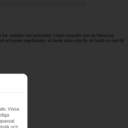
öar, stränder och kuststäder. I listan nedanför kan du filtrera på
 och priser regelbundet, så besök sidan ofta för att fynda en resa till
ats. Vissa
ndiga
anpassat
tistik och