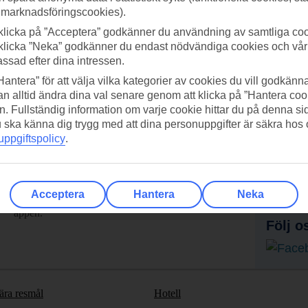
 marknadsföringscookies).
klicka på ”Acceptera” godkänner du användning av samtliga coo
klicka ”Neka” godkänner du endast nödvändiga cookies och vå
assad efter dina intressen.
Hantera” för att välja vilka kategorier av cookies du vill godkänna
n alltid ändra dina val senare genom att klicka på ”Hantera coo
n. Fullständig information om varje cookie hittar du på denna s
 du ska känna dig trygg med att dina personuppgifter är säkra hos
ppgiftspolicy
.
adda ner TUI-appen idag!
Få erb
Scanna QR-koden med din
Pr
Acceptera
Hantera
Neka
mobilkamera för att ladda ned
appen.
Följ o
ära resmål
Hotell