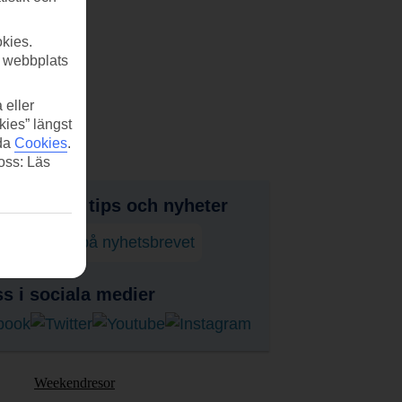
kies.
r webbplats
 eller
kies” längst
ida
Cookies
.
 oss: Läs
judanden, tips och nyheter
enumerera på nyhetsbrevet
ss i sociala medier
Weekendresor