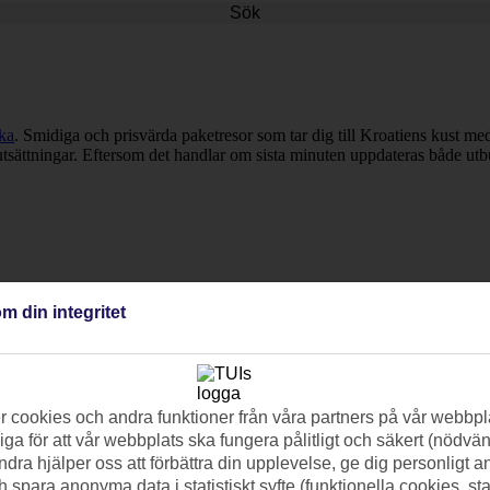
Sök
ka
. Smidiga och prisvärda paketresor som tar dig till Kroatiens kust med 
rutsättningar. Eftersom det handlar om sista minuten uppdateras både utbud
m din integritet
 cookies och andra funktioner från våra partners på vår webbpl
ga för att vår webbplats ska fungera pålitligt och säkert (nödvä
ndra hjälper oss att förbättra din upplevelse, ge dig personligt 
h spara anonyma data i statistiskt syfte (funktionella cookies, sta