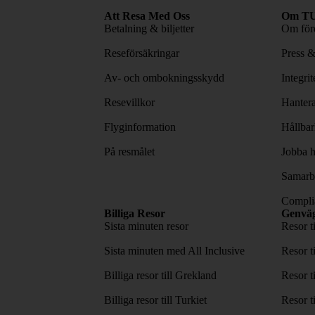
Att Resa Med Oss
Om TU
Betalning & biljetter
Om före
Reseförsäkringar
Press 
Av- och ombokningsskydd
Integri
Resevillkor
Hantera
Flyginformation
Hållbar
På resmålet
Jobba h
Samarbe
Complia
Billiga Resor
Genvä
Sista minuten resor
Resor t
Sista minuten med All Inclusive
Resor t
Billiga resor till Grekland
Resor t
Billiga resor till Turkiet
Resor t