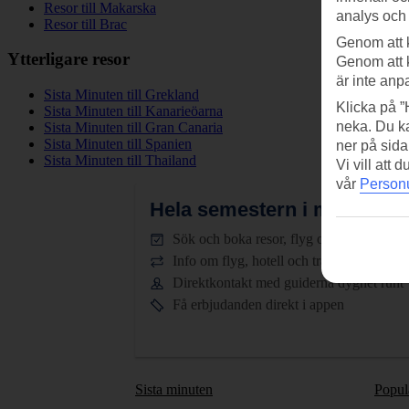
Resor till Makarska
analys och
Resor till Brac
Genom att 
Ytterligare resor
Genom att 
är inte anp
Sista Minuten till Grekland
Klicka på ”
Sista Minuten till Kanarieöarna
neka. Du ka
Sista Minuten till Gran Canaria
Sista Minuten till Spanien
ner på sida
Sista Minuten till Thailand
Vi vill att
vår
Personu
Hela semestern i mobilen.
L
Sök och boka resor, flyg och hotell
Info om flyg, hotell och transfer
Direktkontakt med guiderna dygnet runt
Få erbjudanden direkt i appen
Sista minuten
Popul