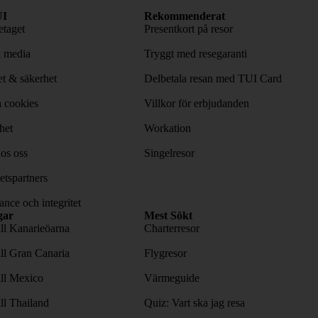
I
Rekommenderat
taget
Presentkort på resor
& media
Tryggt med resegaranti
tet & säkerhet
Delbetala resan med TUI Card
 cookies
Villkor för erbjudanden
het
Workation
os oss
Singelresor
tspartners
nce och integritet
gar
Mest Sökt
ill Kanarieöarna
Charterresor
ill Gran Canaria
Flygresor
ill Mexico
Värmeguide
ill Thailand
Quiz: Vart ska jag resa