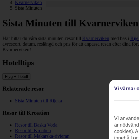
Kvarnerviken
Sista Minuten
Sista Minuten till Kvarnerviken
Här hittar du våra sista minuten-resor till
Kvarnerviken
med bas i
Rije
avreseort, datum, reslängd och pris för att anpassa resan efter dina fö
Kvarnerviken!
Hotelltips
Flyg + Hotell
Relaterade resor
Vi värnar o
Sista Minuten till Rijeka
Resor till Kroatien
Vi använder
Resor till Baska Voda
är nödvändi
Resor till Kroatien
cookies). A
Resor till Makarska-rivieran
innehåll oc