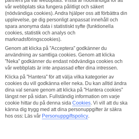
partners på vår webbplats. Vissa är nödvändiga för att
vår webbplats ska fungera pålitligt och säkert
Sök
(nödvändiga cookies). Andra hjälper oss att förbättra din
upplevelse, ge dig personligt anpassat innehåll och
spara anonyma data i statistiskt syfte (funktionella
cookies, statistik och analys och
Du är för närvarande inom
marknadsföringscookies).
Hem
Genom att klicka på ”Acceptera” godkänner du
Resmål
användning av samtliga cookies. Genom att klicka
Kroatien
”Neka” godkänner du endast nödvändiga cookies och
Dubrovnik-kusten
vår webbplats är inte anpassad efter dina intressen.
Korcula
Sista Minuten
Klicka på ”Hantera” för att välja vilka kategorier av
cookies du vill godkänna eller neka. Du kan alltid ändra
Sista Minuten Korcula
dina val senare genom att klicka på ”Hantera cookies”
längst ner på sidan. Fullständig information om varje
cookie hittar du på denna sida
Cookies
.
Vi vill att du ska
Här hittar du våra
sista minuten-resor
som
Korčula
har att erbjuda.
känna dig trygg med att dina personuppgifter är säkra
Smidiga och billiga paketresor som tar dig till värmen. På vissa av
hos oss: Läs vår
Personuppgiftspolicy
.
våra sista minuten-resor ingår
All Inclusive
medan andra
erbjudanden är av mer avskalad karaktär - här finns något för alla
smaker och plånböcker.