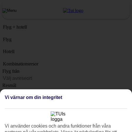
Flyg + hotell
Flyg
Hotell
Kombinationsresor
Flyg från
Resmål
Lista
Vi värnar om din integritet
När?
Hur länge?
1 vecka
Vi använder cookies och andra funktioner från våra
Antal resenärer