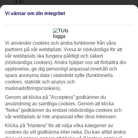
4.2/5
Standard
3.8/5
Vi värnar om din integritet
Om hotellet
4*
Vi använder cookies och andra funktioner från våra
Officiell klassificering
partners på vår webbplats. Vissa är nödvändiga för att
WiFi
vår webbplats ska fungera pålitligt och säkert
Familjevänligt mittemot Korculas äldre kvarter
(nödvändiga cookies). Andra hjälper oss att förbättra din
upplevelse, ge dig personligt anpassat innehåll och
På Marko Polo Hotel by Aminess trivs familjen som vill ha ett skönt
spara anonyma data i statistiskt syfte (funktionella
poolområde för avkoppling men nära till sevärdheter och aktiviteter.
cookies, statistik och analys och
Här bor ni på en kulle mitt emot Korculas äldre kvarter och med
marknadsföringscookies).
tillgång till gym och spa samt underhållning och aktiviteter på
hotellet.
Genom att klicka på ”Acceptera” godkänner du
användning av samtliga cookies. Genom att klicka
Marko Polo Hotel by Aminess är beläget på en kulle ovanför
”Neka” godkänner du endast nödvändiga cookies och
Adriatiska havet och nära till grusstränderna och badplattformarna.
vår webbplats är inte anpassad efter dina intressen.
Barnpool och inomhuspool
Klicka på ”Hantera” för att välja vilka kategorier av
cookies du vill godkänna eller neka. Du kan alltid ändra
Du kan koppla av vid poolen och intill ligger den mindre