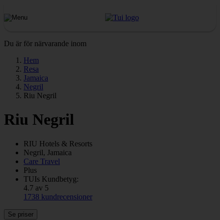
Du är för närvarande inom
Hem
Resa
Jamaica
Negril
Riu Negril
Riu Negril
RIU
Hotels & Resorts
Negril, Jamaica
Care Travel
Plus
TUIs Kundbetyg:
4.7 av 5
1738 kundrecensioner
Se priser