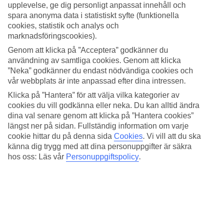
kallas Bloody Bay med lång och barnvänlig strand, norr om Negril.
upplevelse, ge dig personligt anpassat innehåll och
spara anonyma data i statistiskt syfte (funktionella
Ett hotell för både vuxna och barn
cookies, statistik och analys och
marknadsföringscookies).
Riu Negril har stora öppna ytor med pooler, tennis och volleyboll.
På Renova Spa kan du mot kostnad bada bastu, jacuzzi och gymma.
Genom att klicka på ”Acceptera” godkänner du
För barnen finns det barnpool, lekplats och hotellets internationella
användning av samtliga cookies. Genom att klicka
barnklubb som ordnar lekar och aktiviteter.
”Neka” godkänner du endast nödvändiga cookies och
vår webbplats är inte anpassad efter dina intressen.
Prova-på-dyk
Klicka på ”Hantera” för att välja vilka kategorier av
Vid stranden kan du paddla kajak längs strandlinjen, vindsurfa,
cookies du vill godkänna eller neka. Du kan alltid ändra
snorkla och i poolen kan du göra ett prova-på-dyk en gång per
dina val senare genom att klicka på ”Hantera cookies”
vistelse och person.
längst ner på sidan. Fullständig information om varje
cookie hittar du på denna sida
Cookies
.
Vi vill att du ska
Flera restauranger och barer
känna dig trygg med att dina personuppgifter är säkra
hos oss: Läs vår
Personuppgiftspolicy
.
Förutom poolbar och strandbar finns ytterligare tre barer och flera
restauranger att välja mellan. Ett par gånger i veckan anordnas tema-
middagar då ni får smaka på jamaicanska specialiteter. När kvällen
kommer kan du ta del av underhållning av lokal karaktär i form av
shower och live-musik.
Antal rum : 600