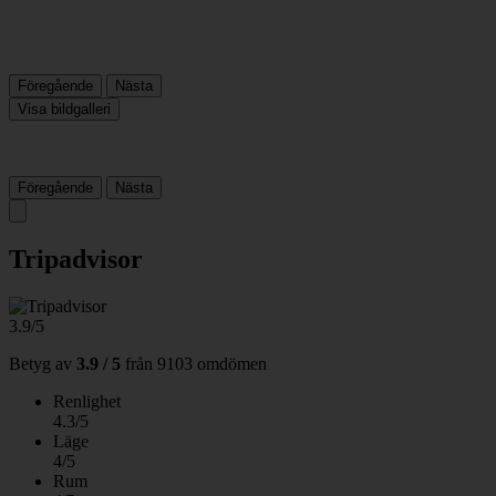
Föregående
Nästa
Visa bildgalleri
Föregående
Nästa
Tripadvisor
3.9/5
Betyg av
3.9 / 5
från
9103 omdömen
Renlighet
4.3/5
Läge
4/5
Rum