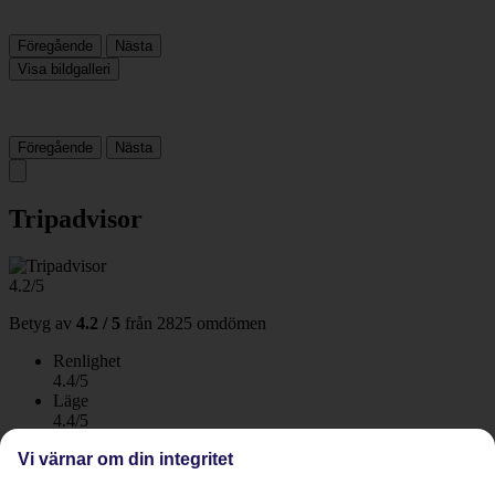
Föregående
Nästa
Visa bildgalleri
Föregående
Nästa
Tripadvisor
4.2/5
Betyg av
4.2 / 5
från
2825 omdömen
Renlighet
4.4/5
Läge
4.4/5
Rum
Vi värnar om din integritet
4.4/5
Service