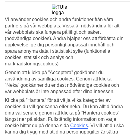
4.1/5
Sovkvalitet
4.4/5
Standard
Vi använder cookies och andra funktioner från våra
4.1/5
partners på vår webbplats. Vissa är nödvändiga för att
vår webbplats ska fungera pålitligt och säkert
Om hotellet
(nödvändiga cookies). Andra hjälper oss att förbättra din
upplevelse, ge dig personligt anpassat innehåll och
5*
spara anonyma data i statistiskt syfte (funktionella
Officiell klassificering
cookies, statistik och analys och
WiFi
marknadsföringscookies).
Vuxenhotell med All Inclusive dygnet runt
Genom att klicka på ”Acceptera” godkänner du
användning av samtliga cookies. Genom att klicka
Direkt vid stranden utanför Montego Bay ligger vuxenhotellet
”Neka” godkänner du endast nödvändiga cookies och
Ocean Eden Bay. All Inclusive ingår dygnet runt och hotellet är
vår webbplats är inte anpassad efter dina intressen.
modernt och erbjuder flera pooler, restauranger och barer. Du kan
boka rum med havsutsikt och extra lyxigt bor du i ett swim up-rum.
Klicka på ”Hantera” för att välja vilka kategorier av
cookies du vill godkänna eller neka. Du kan alltid ändra
Som gäst på Ocean Eden Bay har du tillgång till vissa av
dina val senare genom att klicka på ”Hantera cookies”
faciliteterna på systerhotellet Ocean Coral Springs som ligger cirka
längst ner på sidan. Fullständig information om varje
150-200 meter bort.
cookie hittar du på denna sida
Cookies
.
Vi vill att du ska
Stort poolområde
känna dig trygg med att dina personuppgifter är säkra