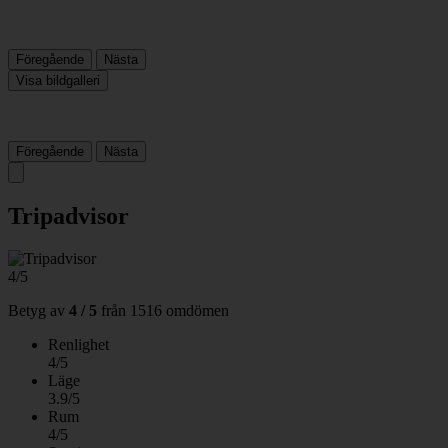
Föregående
Nästa
Visa bildgalleri
Föregående
Nästa
Tripadvisor
4/5
Betyg av
4 / 5
från
1516 omdömen
Renlighet
4/5
Läge
3.9/5
Rum
4/5