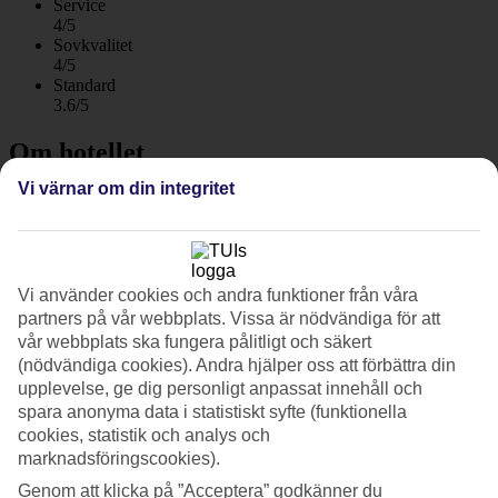
Service
4/5
Sovkvalitet
4/5
Standard
3.6/5
Om hotellet
Vi värnar om din integritet
4*
Officiell klassificering
WiFi
Tennisbanor och privat strandavsnitt
Vi använder cookies och andra funktioner från våra
partners på vår webbplats. Vissa är nödvändiga för att
Conte di Cabrera ligger ett stenkast från stranden utanför småstaden
vår webbplats ska fungera pålitligt och säkert
Pozzallo. Hotellet har poolområde, privat strandavsnitt, tennisbanor,
restaurang och barer. Helpension ingår.
(nödvändiga cookies). Andra hjälper oss att förbättra din
upplevelse, ge dig personligt anpassat innehåll och
Conte di Cabrera har en stor trädgård som är fylld av
spara anonyma data i statistiskt syfte (funktionella
medelhavsväxter och öppna gräsytor, och det är bara växtlighet som
cookies, statistik och analys och
skiljer poolområdet åt från stranden.
marknadsföringscookies).
Poolområde i trädgården
Genom att klicka på ”Acceptera” godkänner du