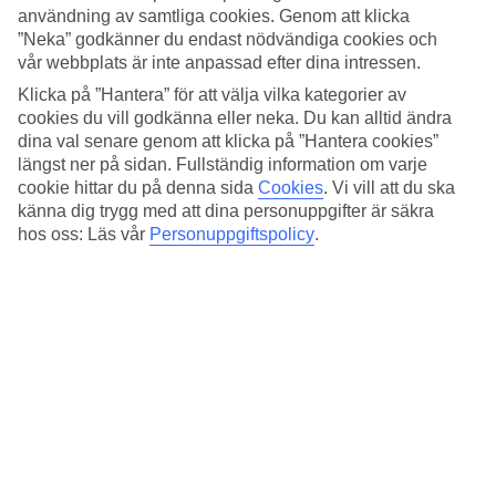
användning av samtliga cookies. Genom att klicka
Det finns en huvudpool och en barnpool för de allra yngsta gästerna.
”Neka” godkänner du endast nödvändiga cookies och
Från poolområdet är det bara ett par steg till det privata
vår webbplats är inte anpassad efter dina intressen.
strandavsnittet där hotellets gäster har tillgång till solsängar och
parasoll.
Klicka på ”Hantera” för att välja vilka kategorier av
cookies du vill godkänna eller neka. Du kan alltid ändra
Tennis, beachvolley och relaxavdelning
dina val senare genom att klicka på ”Hantera cookies”
längst ner på sidan. Fullständig information om varje
Om du är intresserad av pulshöjande aktiviteter har du möjlighet att
cookie hittar du på denna sida
Cookies
.
Vi vill att du ska
spela tennis och beachvolley. Föredrar du ett lugnare tempo får du
känna dig trygg med att dina personuppgifter är säkra
gärna besöka relaxavdelningen med panoramautsikt, hamam och
hos oss: Läs vår
Personuppgiftspolicy
.
bubbelpool. I det lilla massage- och skönhetscentret kan du njuta av
ansikts- och kroppsbehandlingar.
Antal rum : 190
Snabbfakta
Utomhuspool/Barnpool
Ja/Ja
Centrum/Shopping
4 km/4 km
Restaurang/Bar
Ja/Ja