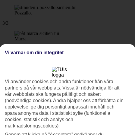
Pozzallo.
3/3
Marza.
Nästa
Vi värnar om din integritet
Vi använder cookies och andra funktioner från våra
partners på vår webbplats. Vissa är nödvändiga för att
vår webbplats ska fungera pålitligt och säkert
Bada vid sandstranden Pietre Nere
(nödvändiga cookies). Andra hjälper oss att förbättra din
Ät nyfångad fisk och skaldjur på torget
upplevelse, ge dig personligt anpassat innehåll och
Passa på att besöka Syrakusa eller Malta
spara anonyma data i statistiskt syfte (funktionella
Läs mer om resmålet
cookies, statistik och analys och
marknadsföringscookies).
Populära hotell – Pozzallo
Genom att klicka på ”Acceptera” godkänner du