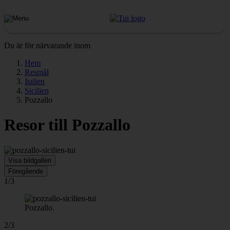
Du är för närvarande inom
Hem
Resmål
Italien
Sicilien
Pozzallo
Resor till Pozzallo
Visa bildgalleri
Föregående
1/3
Pozzallo.
2/3