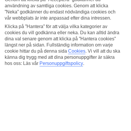
användning av samtliga cookies. Genom att klicka
Se alla hotell – Pozzallo
”Neka” godkänner du endast nödvändiga cookies och
vår webbplats är inte anpassad efter dina intressen.
Våra resor till den italienska småstaden Pozzallo tar dig till
Klicka på ”Hantera” för att välja vilka kategorier av
Siciliens
rofyllda sydkust. Här hittar du en uråldrig historia,
cookies du vill godkänna eller neka. Du kan alltid ändra
prisbelönta kaffelatte-färgade stränder med kristallklart vatten
och på menyerna finns ofta nyfångad fisk och färska skaldjur.
dina val senare genom att klicka på ”Hantera cookies”
längst ner på sidan. Fullständig information om varje
Under din resa till Pozzallo kan du
hyra en bil
och upptäcka
cookie hittar du på denna sida
Cookies
.
Vi vill att du ska
storstaden
Syrakusa
eller ta färjan till charmiga medeltida
känna dig trygg med att dina personuppgifter är säkra
huvudstaden Valletta i grannlandet
Malta
.
hos oss: Läs vår
Personuppgiftspolicy
.
Stränderna i Pozzallo
Pozzallo passar utmärkt för en dag på stranden. Bada i kristallklart
vatten och strosa längs pudermjuka sandstränder. Vid stränderna
finns en mängd matställen, slå dig ned på en uteservering och ät en
lunch med havsutsikt. Flera av stränder i Pozzallo har fått priset
Blå
Flagg
av EU för sitt fina badvatten, som den 900 meter långa
sandstranden Pietre Nere Beach med sin mjuka kaffelatte-färgade
sand.
Pirater och monument i Pozzallo